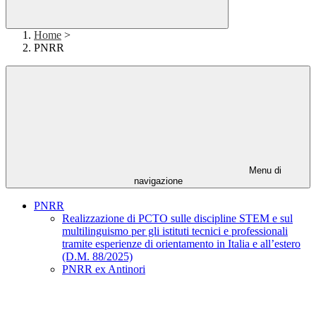
Home
>
PNRR
Menu di
navigazione
PNRR
Realizzazione di PCTO sulle discipline STEM e sul
multilinguismo per gli istituti tecnici e professionali
tramite esperienze di orientamento in Italia e all’estero
(D.M. 88/2025)
PNRR ex Antinori