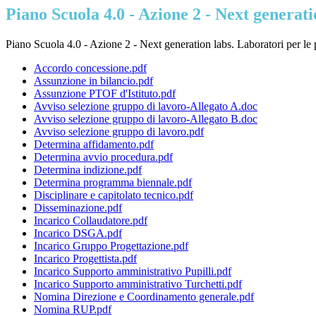
Piano Scuola 4.0 - Azione 2 - Next generatio
Piano Scuola 4.0 - Azione 2 - Next generation labs. Laboratori per l
Accordo concessione.pdf
Assunzione in bilancio.pdf
Assunzione PTOF d'Istituto.pdf
Avviso selezione gruppo di lavoro-Allegato A.doc
Avviso selezione gruppo di lavoro-Allegato B.doc
Avviso selezione gruppo di lavoro.pdf
Determina affidamento.pdf
Determina avvio procedura.pdf
Determina indizione.pdf
Determina programma biennale.pdf
Disciplinare e capitolato tecnico.pdf
Disseminazione.pdf
Incarico Collaudatore.pdf
Incarico DSGA.pdf
Incarico Gruppo Progettazione.pdf
Incarico Progettista.pdf
Incarico Supporto amministrativo Pupilli.pdf
Incarico Supporto amministrativo Turchetti.pdf
Nomina Direzione e Coordinamento generale.pdf
Nomina RUP.pdf