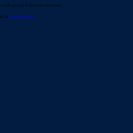
o indicato con le istruzioni necessarie.
ite la
Login Spaggiari