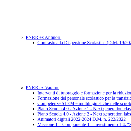
PNRR ex Antinori
Contrasto alla Dispersione Scolastica (D.M. 19/20
PNRR ex Varano
Interventi di tutoraggio e formazione per la riduzio
Formazione del personale scolastico per la transizi
Competenze STEM e multilinguistiche nelle scuole
Piano Scuola 4.0 - Azione 1 - Next generation cla
Piano Scuola 4.0 - Azione 2 - Next generation labs L
Animatori digitali 2022-2024 D.M. n. 222/2022
Missione 1 – Componente 1 – Investimento 1.4: “Se