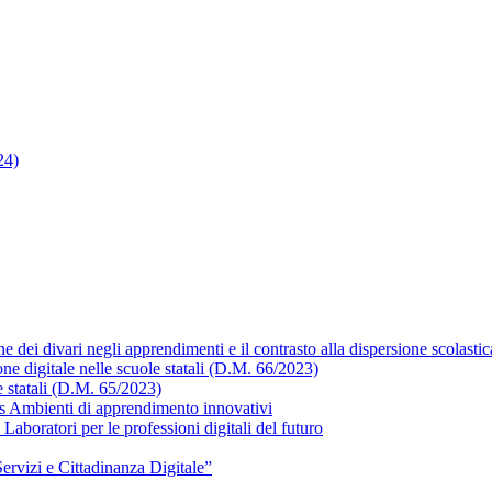
24)
ne dei divari negli apprendimenti e il contrasto alla dispersione scolast
one digitale nelle scuole statali (D.M. 66/2023)
 statali (D.M. 65/2023)
ss Ambienti di apprendimento innovativi
aboratori per le professioni digitali del futuro
rvizi e Cittadinanza Digitale”