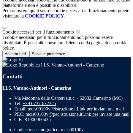
piattaforma e non è possibile disabilitarli.
Per conoscere quali sono i cookie necessari al funzionamento potete
visionare la
COOKIE POLICY
.
Cookie necessari per il funzionamento
I cookie necessari per il funzionamento non possono essere
disabilitati. È possibile consultare l'elenco nella pagina della cookie
policy.
Accetta tutti
Salva le preferenze
I.I.S. Varano-Antinori - Camerino
Contatti
I.I.S. Varano-Antinori - Camerino
Via Madonna delle Carceri s.n.c. - 62032 Camerino (MC)
Tel:
+39 0737 632325
Email:
mcis00100v@istruzione.it
Link per inviare una mail
PEC:
mcis00100v@pec.istruzione.it
Link per inviare una mail
C.F.: 81000960435
Codice meccanografico: mcis00100v