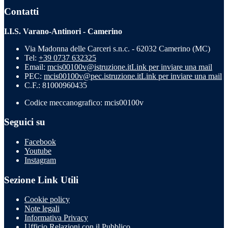
Contatti
I.I.S. Varano-Antinori - Camerino
Via Madonna delle Carceri s.n.c. - 62032 Camerino (MC)
Tel:
+39 0737 632325
Email:
mcis00100v@istruzione.it
Link per inviare una mail
PEC:
mcis00100v@pec.istruzione.it
Link per inviare una mail
C.F.: 81000960435
Codice meccanografico: mcis00100v
Seguici su
Facebook
Youtube
Instagram
Sezione Link Utili
Cookie policy
Note legali
Informativa Privacy
Ufficio Relazioni con il Pubblico