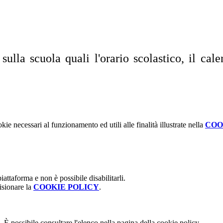
sulla scuola quali l'orario scolastico, il cale
kie necessari al funzionamento ed utili alle finalità illustrate nella
COO
attaforma e non è possibile disabilitarli.
isionare la
COOKIE POLICY
.
 È possibile consultare l'elenco nella pagina della cookie policy.