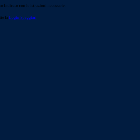
o indicato con le istruzioni necessarie.
ite la
Login Spaggiari