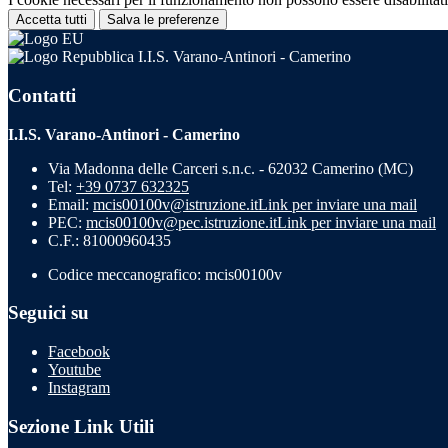
Accetta tutti
Salva le preferenze
I.I.S. Varano-Antinori - Camerino
Contatti
I.I.S. Varano-Antinori - Camerino
Via Madonna delle Carceri s.n.c. - 62032 Camerino (MC)
Tel:
+39 0737 632325
Email:
mcis00100v@istruzione.it
Link per inviare una mail
PEC:
mcis00100v@pec.istruzione.it
Link per inviare una mail
C.F.: 81000960435
Codice meccanografico: mcis00100v
Seguici su
Facebook
Youtube
Instagram
Sezione Link Utili