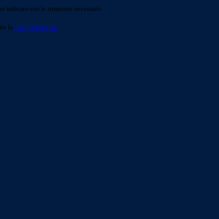
o indicato con le istruzioni necessarie.
ite la
Login Spaggiari