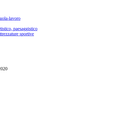
cuola-lavoro
istico, paesaggistico
ttrezzature sportive
/2020