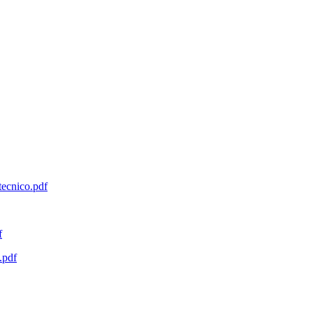
tecnico.pdf
f
.pdf