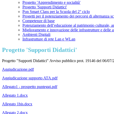
Progetto 'Apprendimento e socialità'
Progetto 'Supporti Didattici'
Pon Smart Class per la Scuola del 2° ciclo
Progetti per il potenziamento dei percorsi di alternanza s
Competenze di base
Potenziamento dell’educazione al patrimonio culturale, art
Miglioramento e innovazione delle infrastrutture e delle a
Ambienti Digitali
Infrastrutture di rete Lan e WLan
Progetto 'Supporti Didattici'
Progetto "Supporti Didattici" Avviso pubblico prot. 19146 del 06/07
Aggiudicazione.pdf
Aggiudicazione supporto ATA.pdf
Allegato1 - prospetto punteggi.pdf
Allegato 1.docx
Allegato 1bis.docx
Allegato 2.docx