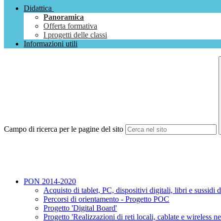
Didattica
Panoramica
Offerta formativa
I progetti delle classi
Informazioni utili
Campo di ricerca per le pagine del sito
PON 2014-2020
Acquisto di tablet, PC, dispositivi digitali, libri e sussid
Percorsi di orientamento - Progetto POC
Progetto 'Digital Board'
Progetto 'Realizzazioni di reti locali, cablate e wireless ne