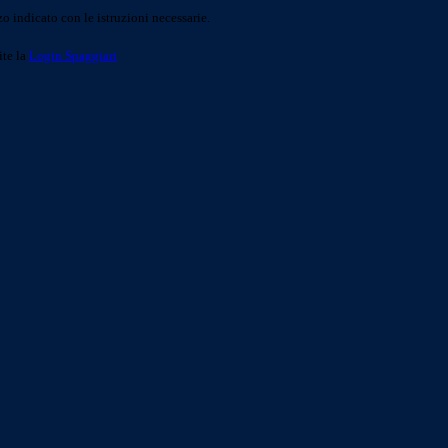
o indicato con le istruzioni necessarie.
ite la
Login Spaggiari