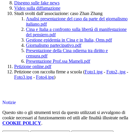
Disegno sulle fake news
Video sulla diffamazione
Studi svolti dall’associazione: caso Zhan Zhang
Analisi presentazione del caso da parte del giornalismo
italiano.pdf
Cina e Italia a confronto sulla libertà di manifestazione
del pensiero.pdf
Gestione epidemia in Cina e in Italia, Oms.pdf
Giornalismo partecipativo.pdf
Presentazione della Cina odierna tra diritto e
censura.pdf
Presentazione Prof.ssa Mameli.pdf
Petizione online.pdf
Petizione con raccolta firme a scuola
(
Foto1.jpg
-
Foto2,.jpg
-
Foto3.jpg
-
Foto4.jpg
)
Notizie
Questo sito o gli strumenti terzi da questo utilizzati si avvalgono di
cookie necessari al funzionamento ed utili alle finalità illustrate nella
COOKIE POLICY
.