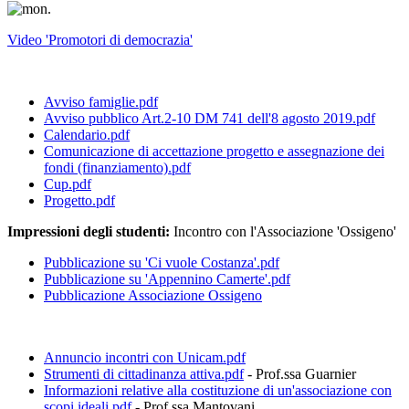
Video 'Promotori di democrazia'
Avviso famiglie.pdf
Avviso pubblico Art.2-10 DM 741 dell'8 agosto 2019.pdf
Calendario.pdf
Comunicazione di accettazione progetto e assegnazione dei
fondi (finanziamento).pdf
Cup.pdf
Progetto.pdf
Impressioni degli studenti:
Incontro con l'Associazione 'Ossigeno'
Pubblicazione su 'Ci vuole Costanza'.pdf
Pubblicazione su 'Appennino Camerte'.pdf
Pubblicazione Associazione Ossigeno
Annuncio incontri con Unicam.pdf
Strumenti di cittadinanza attiva.pdf
- Prof.ssa Guarnier
Informazioni relative alla costituzione di un'associazione con
scopi ideali.pdf
- Prof.ssa Mantovani