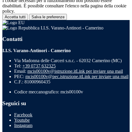
I cookie necessari per il funzionamento non possono essere
disabilitati. È possibile consultare l'elenco nella pagina della cookie
policy.
Accetta tutti
Salva le preferenze
I.I.S. Varano-Antinori - Camerino
Contatti
I.I.S. Varano-Antinori - Camerino
Via Madonna delle Carceri s.n.c. - 62032 Camerino (MC)
Tel:
+39 0737 632325
Email:
mcis00100v@istruzione.it
Link per inviare una mail
PEC:
mcis00100v@pec.istruzione.it
Link per inviare una mail
C.F.: 81000960435
Codice meccanografico: mcis00100v
Seguici su
Facebook
Youtube
Instagram