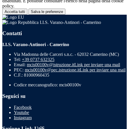
disabilitati. È possibile consultare l'elenco nella pagina della cookie
policy.
Accetta tutti
Salva le preferenze
I.I.S. Varano-Antinori - Camerino
Contatti
I.I.S. Varano-Antinori - Camerino
Via Madonna delle Carceri s.n.c. - 62032 Camerino (MC)
Tel:
+39 0737 632325
Email:
mcis00100v@istruzione.it
Link per inviare una mail
PEC:
mcis00100v@pec.istruzione.it
Link per inviare una mail
C.F.: 81000960435
Codice meccanografico: mcis00100v
Seguici su
Facebook
Youtube
Instagram
Sezione Link Utili