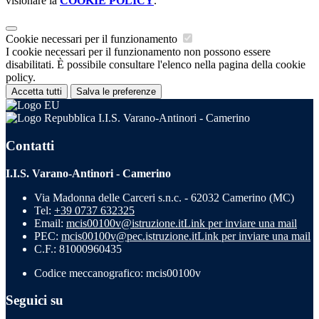
visionare la
COOKIE POLICY
.
Cookie necessari per il funzionamento
I cookie necessari per il funzionamento non possono essere
disabilitati. È possibile consultare l'elenco nella pagina della cookie
policy.
Accetta tutti
Salva le preferenze
I.I.S. Varano-Antinori - Camerino
Contatti
I.I.S. Varano-Antinori - Camerino
Via Madonna delle Carceri s.n.c. - 62032 Camerino (MC)
Tel:
+39 0737 632325
Email:
mcis00100v@istruzione.it
Link per inviare una mail
PEC:
mcis00100v@pec.istruzione.it
Link per inviare una mail
C.F.: 81000960435
Codice meccanografico: mcis00100v
Seguici su