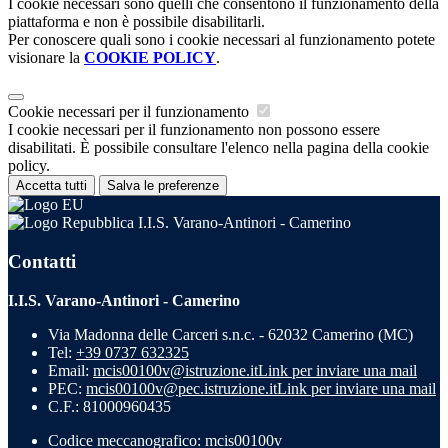
I cookie necessari sono quelli che consentono il funzionamento della
piattaforma e non è possibile disabilitarli.
Per conoscere quali sono i cookie necessari al funzionamento potete
visionare la
COOKIE POLICY
.
Cookie necessari per il funzionamento
I cookie necessari per il funzionamento non possono essere
disabilitati. È possibile consultare l'elenco nella pagina della cookie
policy.
Accetta tutti
Salva le preferenze
I.I.S. Varano-Antinori - Camerino
Contatti
I.I.S. Varano-Antinori - Camerino
Via Madonna delle Carceri s.n.c. - 62032 Camerino (MC)
Tel:
+39 0737 632325
Email:
mcis00100v@istruzione.it
Link per inviare una mail
PEC:
mcis00100v@pec.istruzione.it
Link per inviare una mail
C.F.: 81000960435
Codice meccanografico: mcis00100v