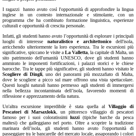
I ragazzi hanno avuto così l'opportunità di approfondire la lingua
inglese in un contesto internazionale e stimolante, con un
programma che ha combinato formazione linguistica, esperienze
culturali e opportunità di crescita personale.
Infatti, gli studenti hanno avuto l’opportunità di esplorare i principali
luoghi di interesse
naturalistico e architettonico
dell'isola,
arricchendo ulteriormente la loro esperienza. Tra le escursioni più
significative, spiccano le visite a
La Valletta
, la capitale di Malta, un
sito patrimonio dell'umanità UNESCO, dove gli studenti hanno
ammirato le imponenti fortificazioni, i palazzi storici e le chiese
barocche. Tra le tappe più significative, gli studenti hanno visitato le
Scogliere di Dingli
, uno dei panorami più mozzafiato di Malta,
dove le scogliere a picco sul mare offrono una vista spettacolare.
Questi luoghi naturali hanno permesso agli studenti di immergersi
nella bellezza incontaminata dell’isola, favorendo momenti di
riflessione e apprezzamento della natura.
Un'altra escursione imperdibile è stata quella al
Villaggio di
Pescatori di Marsaxlokk
, un pittoresco villaggio di pescatori
famoso per i suoi coloratissimi
luzzi
(tipiche barche da pesca
maltesi) che galleggiano nel porto. Oltre a scoprire la tradizione
marinara dell’isola, gli studenti hanno avuto l'opportunità di
passeggiare tra le bancarelle del mercato locale, assaporando i colori