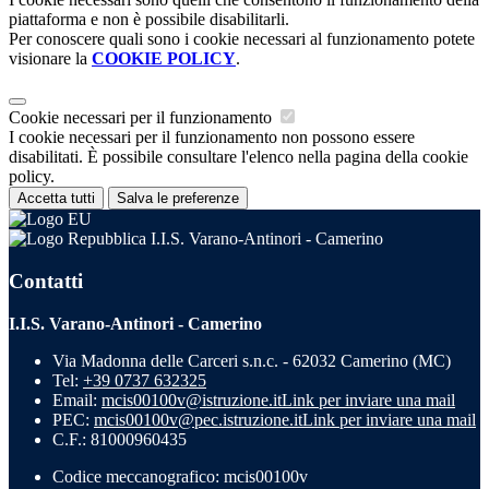
piattaforma e non è possibile disabilitarli.
Per conoscere quali sono i cookie necessari al funzionamento potete
visionare la
COOKIE POLICY
.
Cookie necessari per il funzionamento
I cookie necessari per il funzionamento non possono essere
disabilitati. È possibile consultare l'elenco nella pagina della cookie
policy.
Accetta tutti
Salva le preferenze
I.I.S. Varano-Antinori - Camerino
Contatti
I.I.S. Varano-Antinori - Camerino
Via Madonna delle Carceri s.n.c. - 62032 Camerino (MC)
Tel:
+39 0737 632325
Email:
mcis00100v@istruzione.it
Link per inviare una mail
PEC:
mcis00100v@pec.istruzione.it
Link per inviare una mail
C.F.: 81000960435
Codice meccanografico: mcis00100v