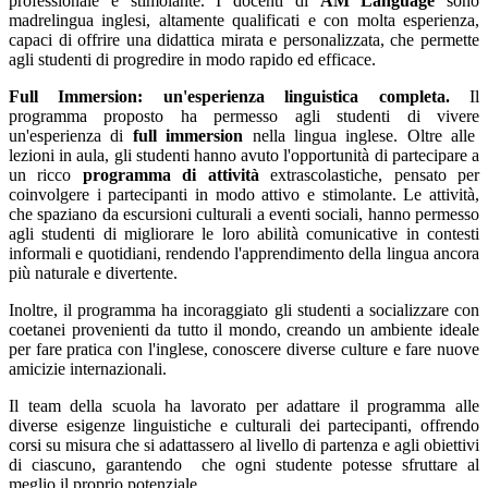
professionale e stimolante. I docenti di
AM Language
sono
madrelingua inglesi, altamente qualificati e con molta esperienza,
capaci di offrire una didattica mirata e personalizzata, che permette
agli studenti di progredire in modo rapido ed efficace.
Full Immersion: un'esperienza linguistica completa.
Il
programma proposto ha permesso agli studenti di vivere
un'esperienza di
full immersion
nella lingua inglese. Oltre alle
lezioni in aula, gli studenti hanno avuto l'opportunità di partecipare a
un ricco
programma di attività
extrascolastiche, pensato per
coinvolgere i partecipanti in modo attivo e stimolante. Le attività,
che spaziano da escursioni culturali a eventi sociali, hanno permesso
agli studenti di migliorare le loro abilità comunicative in contesti
informali e quotidiani, rendendo l'apprendimento della lingua ancora
più naturale e divertente.
Inoltre, il programma ha incoraggiato gli studenti a socializzare con
coetanei provenienti da tutto il mondo, creando un ambiente ideale
per fare pratica con l'inglese, conoscere diverse culture e fare nuove
amicizie internazionali.
Il team della scuola ha lavorato per adattare il programma alle
diverse esigenze linguistiche e culturali dei partecipanti, offrendo
corsi su misura che si adattassero al livello di partenza e agli obiettivi
di ciascuno, garantendo
che ogni studente potesse sfruttare al
meglio il proprio potenziale.