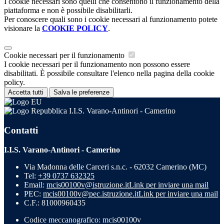
I cookie necessari sono quelli che consentono il funzionamento della
piattaforma e non è possibile disabilitarli.
Per conoscere quali sono i cookie necessari al funzionamento potete
visionare la
COOKIE POLICY
.
Cookie necessari per il funzionamento
I cookie necessari per il funzionamento non possono essere
disabilitati. È possibile consultare l'elenco nella pagina della cookie
policy.
Accetta tutti
Salva le preferenze
I.I.S. Varano-Antinori - Camerino
Contatti
I.I.S. Varano-Antinori - Camerino
Via Madonna delle Carceri s.n.c. - 62032 Camerino (MC)
Tel:
+39 0737 632325
Email:
mcis00100v@istruzione.it
Link per inviare una mail
PEC:
mcis00100v@pec.istruzione.it
Link per inviare una mail
C.F.: 81000960435
Codice meccanografico: mcis00100v