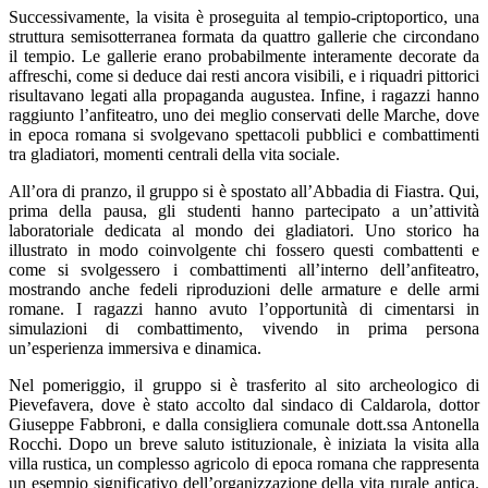
Successivamente, la visita è proseguita al tempio-criptoportico, una
struttura semisotterranea formata da quattro gallerie che circondano
il tempio. Le gallerie erano probabilmente interamente decorate da
affreschi, come si deduce dai resti ancora visibili, e i riquadri pittorici
risultavano legati alla propaganda augustea. Infine, i ragazzi hanno
raggiunto l’anfiteatro, uno dei meglio conservati delle Marche, dove
in epoca romana si svolgevano spettacoli pubblici e combattimenti
tra gladiatori, momenti centrali della vita sociale.
All’ora di pranzo, il gruppo si è spostato all’Abbadia di Fiastra. Qui,
prima della pausa, gli studenti hanno partecipato a un’attività
laboratoriale dedicata al mondo dei gladiatori. Uno storico ha
illustrato in modo coinvolgente chi fossero questi combattenti e
come si svolgessero i combattimenti all’interno dell’anfiteatro,
mostrando anche fedeli riproduzioni delle armature e delle armi
romane. I ragazzi hanno avuto l’opportunità di cimentarsi in
simulazioni di combattimento, vivendo in prima persona
un’esperienza immersiva e dinamica.
Nel pomeriggio, il gruppo si è trasferito al sito archeologico di
Pievefavera, dove è stato accolto dal sindaco di Caldarola, dottor
Giuseppe Fabbroni, e dalla consigliera comunale dott.ssa Antonella
Rocchi. Dopo un breve saluto istituzionale, è iniziata la visita alla
villa rustica, un complesso agricolo di epoca romana che rappresenta
un esempio significativo dell’organizzazione della vita rurale antica.