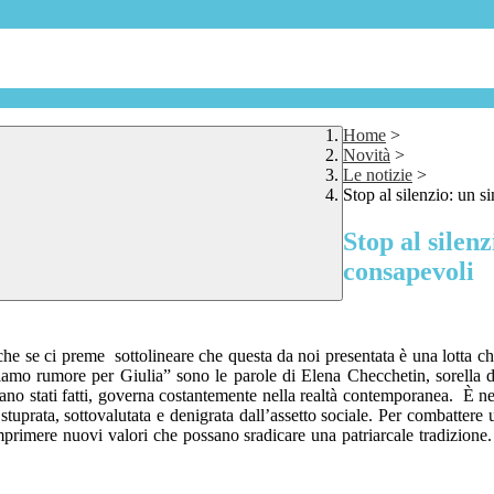
Home
>
Novità
>
Le notizie
>
Stop al silenzio: un 
Stop al silen
consapevoli
he se ci preme sottolineare che questa da noi presentata è una lotta ch
cciamo rumore per Giulia” sono le parole di Elena Checchetin, sorella
 siano stati fatti, governa costantemente nella realtà contemporanea. È 
tuprata, sottovalutata e denigrata dall’assetto sociale. Per combattere u
rimere nuovi valori che possano sradicare una patriarcale tradizione. R