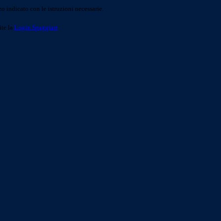
o indicato con le istruzioni necessarie.
ite la
Login Spaggiari