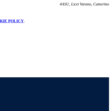
4ASU, Licei Varano, Camerino
KIE POLICY
.