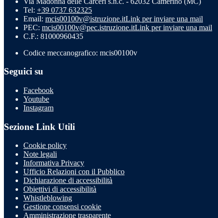
Via Madonna delle Carceri s.n.c. - 62032 Camerino (MC)
Tel:
+39 0737 632325
Email:
mcis00100v@istruzione.it
Link per inviare una mail
PEC:
mcis00100v@pec.istruzione.it
Link per inviare una mail
C.F.: 81000960435
Codice meccanografico: mcis00100v
Seguici su
Facebook
Youtube
Instagram
Sezione Link Utili
Cookie policy
Note legali
Informativa Privacy
Ufficio Relazioni con il Pubblico
Dichiarazione di accessibilità
Obiettivi di accessibilità
Whistleblowing
Gestione consensi cookie
Amministrazione trasparente