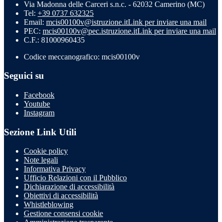
Via Madonna delle Carceri s.n.c. - 62032 Camerino (MC)
Tel:
+39 0737 632325
Email:
mcis00100v@istruzione.it
Link per inviare una mail
PEC:
mcis00100v@pec.istruzione.it
Link per inviare una mail
C.F.: 81000960435
Codice meccanografico: mcis00100v
Seguici su
Facebook
Youtube
Instagram
Sezione Link Utili
Cookie policy
Note legali
Informativa Privacy
Ufficio Relazioni con il Pubblico
Dichiarazione di accessibilità
Obiettivi di accessibilità
Whistleblowing
Gestione consensi cookie