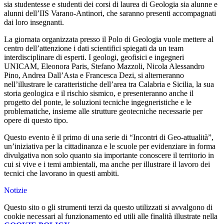
sia studentesse e studenti dei corsi di laurea di Geologia sia alunne e
alunni dell’IIS Varano-Antinori, che saranno presenti accompagnati
dai loro insegnanti.
La giornata organizzata presso il Polo di Geologia vuole mettere al
centro dell’attenzione i dati scientifici spiegati da un team
interdisciplinare di esperti. I geologi, geofisici e ingegneri
UNICAM, Eleonora Paris, Stefano Mazzoli, Nicola Alessandro
Pino, Andrea Dall’Asta e Francesca Dezi, si alterneranno
nell’illustrare le caratteristiche dell’area tra Calabria e Sicilia, la sua
storia geologica e il rischio sismico, e presenteranno anche il
progetto del ponte, le soluzioni tecniche ingegneristiche e le
problematiche, insieme alle strutture geotecniche necessarie per
opere di questo tipo.
Questo evento è il primo di una serie di “Incontri di Geo-attualità”,
un’iniziativa per la cittadinanza e le scuole per evidenziare in forma
divulgativa non solo quanto sia importante conoscere il territorio in
cui si vive e i temi ambientali, ma anche per illustrare il lavoro dei
tecnici che lavorano in questi ambiti.
Notizie
Questo sito o gli strumenti terzi da questo utilizzati si avvalgono di
cookie necessari al funzionamento ed utili alle finalità illustrate nella