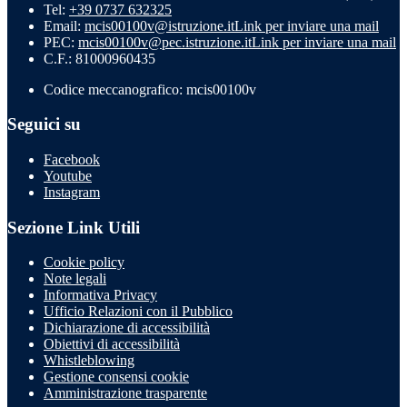
Tel:
+39 0737 632325
Email:
mcis00100v@istruzione.it
Link per inviare una mail
PEC:
mcis00100v@pec.istruzione.it
Link per inviare una mail
C.F.: 81000960435
Codice meccanografico: mcis00100v
Seguici su
Facebook
Youtube
Instagram
Sezione Link Utili
Cookie policy
Note legali
Informativa Privacy
Ufficio Relazioni con il Pubblico
Dichiarazione di accessibilità
Obiettivi di accessibilità
Whistleblowing
Gestione consensi cookie
Amministrazione trasparente