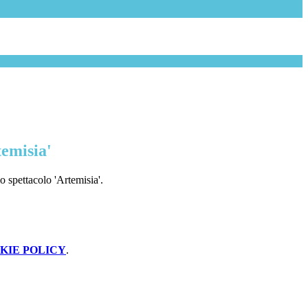
temisia'
lo spettacolo 'Artemisia'.
KIE POLICY
.