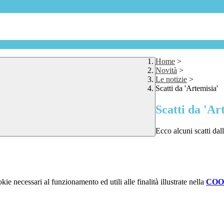
Home
>
Novità
>
Le notizie
>
Scatti da 'Artemisia'
Scatti da 'Ar
Ecco alcuni scatti dal
kie necessari al funzionamento ed utili alle finalità illustrate nella
COO