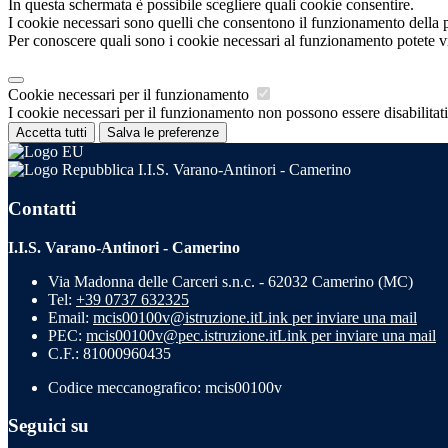
In questa schermata è possibile scegliere quali cookie consentire.
I cookie necessari sono quelli che consentono il funzionamento della pi
Per conoscere quali sono i cookie necessari al funzionamento potete v
Cookie necessari per il funzionamento
I cookie necessari per il funzionamento non possono essere disabilitati.
Accetta tutti
Salva le preferenze
I.I.S. Varano-Antinori - Camerino
Contatti
I.I.S. Varano-Antinori - Camerino
Via Madonna delle Carceri s.n.c. - 62032 Camerino (MC)
Tel:
+39 0737 632325
Email:
mcis00100v@istruzione.it
Link per inviare una mail
PEC:
mcis00100v@pec.istruzione.it
Link per inviare una mail
C.F.: 81000960435
Codice meccanografico: mcis00100v
Seguici su