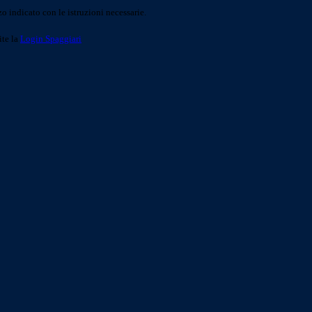
o indicato con le istruzioni necessarie.
ite la
Login Spaggiari