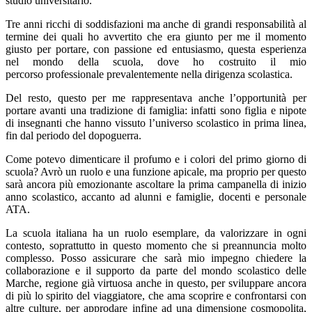
studio universitario.
Tre anni ricchi di soddisfazioni ma anche di grandi responsabilità al
termine dei quali ho avvertito che era giunto per me il momento
giusto per portare, con passione ed entusiasmo, questa esperienza
nel mondo della scuola, dove ho costruito il mio
percorso professionale prevalentemente nella dirigenza scolastica.
Del resto, questo per me rappresentava anche l’opportunità per
portare avanti una tradizione di famiglia: infatti sono figlia e nipote
di insegnanti che hanno vissuto l’universo scolastico in prima linea,
fin dal periodo del dopoguerra.
Come potevo dimenticare il profumo e i colori del primo giorno di
scuola? Avrò un ruolo e una funzione apicale, ma proprio per questo
sarà ancora più emozionante ascoltare la prima campanella di inizio
anno scolastico, accanto ad alunni e famiglie, docenti e personale
ATA.
La scuola italiana ha un ruolo esemplare, da valorizzare in ogni
contesto, soprattutto in questo momento che si preannuncia molto
complesso. Posso assicurare che sarà mio impegno chiedere la
collaborazione e il supporto da parte del mondo scolastico delle
Marche, regione già virtuosa anche in questo, per sviluppare ancora
di più lo spirito del viaggiatore, che ama scoprire e confrontarsi con
altre culture, per approdare infine ad una dimensione cosmopolita,