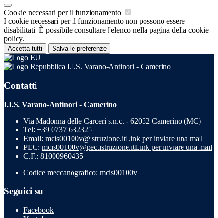
Cookie necessari per il funzionamento
I cookie necessari per il funzionamento non possono essere
disabilitati. È possibile consultare l'elenco nella pagina della cookie
policy.
Accetta tutti
Salva le preferenze
I.I.S. Varano-Antinori - Camerino
Contatti
I.I.S. Varano-Antinori - Camerino
Via Madonna delle Carceri s.n.c. - 62032 Camerino (MC)
Tel:
+39 0737 632325
Email:
mcis00100v@istruzione.it
Link per inviare una mail
PEC:
mcis00100v@pec.istruzione.it
Link per inviare una mail
C.F.: 81000960435
Codice meccanografico: mcis00100v
Seguici su
Facebook