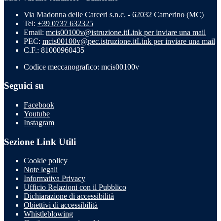
Via Madonna delle Carceri s.n.c. - 62032 Camerino (MC)
Tel:
+39 0737 632325
Email:
mcis00100v@istruzione.it
Link per inviare una mail
PEC:
mcis00100v@pec.istruzione.it
Link per inviare una mail
C.F.: 81000960435
Codice meccanografico: mcis00100v
Seguici su
Facebook
Youtube
Instagram
Sezione Link Utili
Cookie policy
Note legali
Informativa Privacy
Ufficio Relazioni con il Pubblico
Dichiarazione di accessibilità
Obiettivi di accessibilità
Whistleblowing