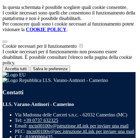
In questa schermata è possibile scegliere quali cookie consentire.
I cookie necessari sono quelli che consentono il funzionamento della
piattaforma e non è possibile disabilitarli.
Per conoscere quali sono i cookie necessari al funzionamento potete
visionare la
COOKIE POLICY
.
Cookie necessari per il funzionamento
I cookie necessari per il funzionamento non possono essere
disabilitati. È possibile consultare l'elenco nella pagina della cookie
policy.
Accetta tutti
Salva le preferenze
I.I.S. Varano-Antinori - Camerino
Contatti
I.I.S. Varano-Antinori - Camerino
Via Madonna delle Carceri s.n.c. - 62032 Camerino (MC)
Tel:
+39 0737 632325
Email:
mcis00100v@istruzione.it
Link per inviare una mail
PEC:
mcis00100v@pec.istruzione.it
Link per inviare una mail
C.F.: 81000960435