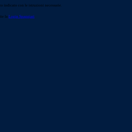
o indicato con le istruzioni necessarie.
ite la
Login Spaggiari