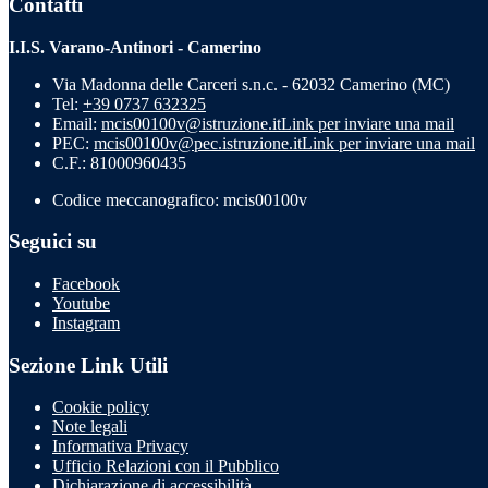
Contatti
I.I.S. Varano-Antinori - Camerino
Via Madonna delle Carceri s.n.c. - 62032 Camerino (MC)
Tel:
+39 0737 632325
Email:
mcis00100v@istruzione.it
Link per inviare una mail
PEC:
mcis00100v@pec.istruzione.it
Link per inviare una mail
C.F.: 81000960435
Codice meccanografico: mcis00100v
Seguici su
Facebook
Youtube
Instagram
Sezione Link Utili
Cookie policy
Note legali
Informativa Privacy
Ufficio Relazioni con il Pubblico
Dichiarazione di accessibilità