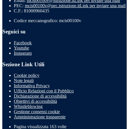
Email:
mcis00100v@istruzione.it
Link per inviare una mail
PEC:
mcis00100v@pec.istruzione.it
Link per inviare una mail
C.F.: 81000960435
Codice meccanografico: mcis00100v
Seguici su
Facebook
Youtube
Instagram
Sezione Link Utili
Cookie policy
Note legali
Informativa Privacy
Ufficio Relazioni con il Pubblico
Dichiarazione di accessibilità
Obiettivi di accessibilità
Whistleblowing
Gestione consensi cookie
Amministrazione trasparente
Pagina visualizzata
163
volte