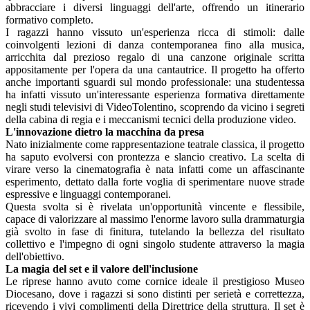
abbracciare i diversi linguaggi dell'arte, offrendo un itinerario
formativo completo.
I ragazzi hanno vissuto un'esperienza ricca di stimoli: dalle
coinvolgenti lezioni di danza contemporanea fino alla musica,
arricchita dal prezioso regalo di una canzone originale scritta
appositamente per l'opera da una cantautrice. Il progetto ha offerto
anche importanti sguardi sul mondo professionale: una studentessa
ha infatti vissuto un'interessante esperienza formativa direttamente
negli studi televisivi di VideoTolentino, scoprendo da vicino i segreti
della cabina di regia e i meccanismi tecnici della produzione video.
L'innovazione dietro la macchina da presa
Nato inizialmente come rappresentazione teatrale classica, il progetto
ha saputo evolversi con prontezza e slancio creativo. La scelta di
virare verso la cinematografia è nata infatti come un affascinante
esperimento, dettato dalla forte voglia di sperimentare nuove strade
espressive e linguaggi contemporanei.
Questa svolta si è rivelata un'opportunità vincente e flessibile,
capace di valorizzare al massimo l'enorme lavoro sulla drammaturgia
già svolto in fase di finitura, tutelando la bellezza del risultato
collettivo e l'impegno di ogni singolo studente attraverso la magia
dell'obiettivo.
La magia del set e il valore dell'inclusione
Le riprese hanno avuto come cornice ideale il prestigioso Museo
Diocesano, dove i ragazzi si sono distinti per serietà e correttezza,
ricevendo i vivi complimenti della Direttrice della struttura. Il set è