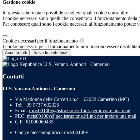
Gestione cookie
In questa schermata è possibile scegliere quali cookie consentire.
I cookie necessari sono quelli che consentono il funzionamento della pi
Per conoscere quali sono i cookie necessari al funzionamento potete v
Cookie necessari per il funzionamento
I cookie necessari per il funzionamento non possono essere disabilitati.
Accetta tutti
Salva le preferenze
I.I.S. Varano-Antinori - Camerino
Contatti
I.I.S. Varano-Antinori - Camerino
Via Madonna delle Carceri s.n.c. - 62032 Camerino (MC)
Tel:
+39 0737 632325
Email:
mcis00100v@istruzione.it
Link per inviare una mail
PEC:
mcis00100v@pec.istruzione.it
Link per inviare una mail
C.F.: 81000960435
Codice meccanografico: mcis00100v