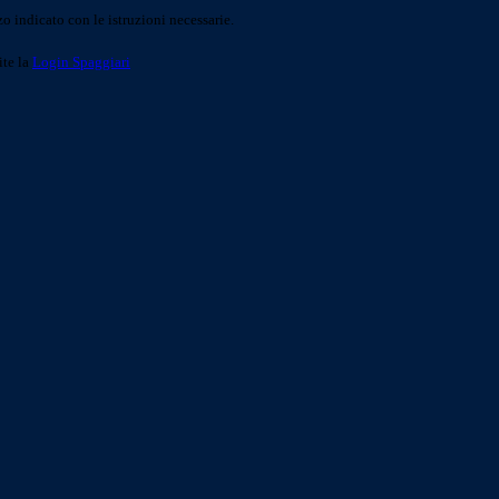
o indicato con le istruzioni necessarie.
ite la
Login Spaggiari