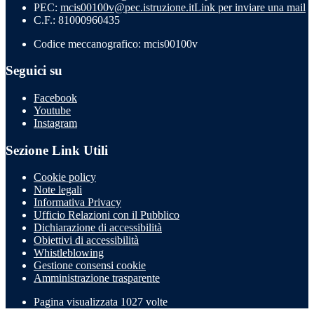
PEC:
mcis00100v@pec.istruzione.it
Link per inviare una mail
C.F.: 81000960435
Codice meccanografico: mcis00100v
Seguici su
Facebook
Youtube
Instagram
Sezione Link Utili
Cookie policy
Note legali
Informativa Privacy
Ufficio Relazioni con il Pubblico
Dichiarazione di accessibilità
Obiettivi di accessibilità
Whistleblowing
Gestione consensi cookie
Amministrazione trasparente
Pagina visualizzata
1027
volte