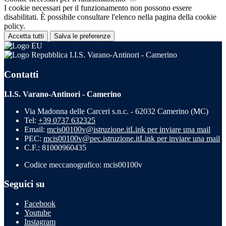
I cookie necessari per il funzionamento non possono essere
disabilitati. È possibile consultare l'elenco nella pagina della cookie
policy.
Accetta tutti
Salva le preferenze
I.I.S. Varano-Antinori - Camerino
Contatti
I.I.S. Varano-Antinori - Camerino
Via Madonna delle Carceri s.n.c. - 62032 Camerino (MC)
Tel:
+39 0737 632325
Email:
mcis00100v@istruzione.it
Link per inviare una mail
PEC:
mcis00100v@pec.istruzione.it
Link per inviare una mail
C.F.: 81000960435
Codice meccanografico: mcis00100v
Seguici su
Facebook
Youtube
Instagram