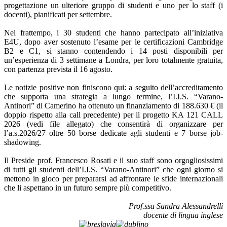
progettazione un ulteriore gruppo di studenti e uno per lo staff (i
docenti), pianificati per settembre.
Nel frattempo, i 30 studenti che hanno partecipato all’iniziativa
E4U, dopo aver sostenuto l’esame per le certificazioni Cambridge
B2 e C1, si stanno contendendo i 14 posti disponibili per
un’esperienza di 3 settimane a Londra, per loro totalmente gratuita,
con partenza prevista il 16 agosto.
Le notizie positive non finiscono qui: a seguito dell’accreditamento
che supporta una strategia a lungo termine, l’I.I.S. “Varano-
Antinori” di Camerino ha ottenuto un finanziamento di 188.630 € (il
doppio rispetto alla call precedente) per il progetto KA 121 CALL
2026 (vedi file allegato) che consentirà di organizzare per
l’a.s.2026/27 oltre 50 borse dedicate agli studenti e 7 borse job-
shadowing.
Il Preside prof. Francesco Rosati e il suo staff sono orgogliosissimi
di tutti gli studenti dell’I.I.S. “Varano-Antinori” che ogni giorno si
mettono in gioco per prepararsi ad affrontare le sfide internazionali
che li aspettano in un futuro sempre più competitivo.
Prof.ssa Sandra Alessandrelli
docente di lingua inglese