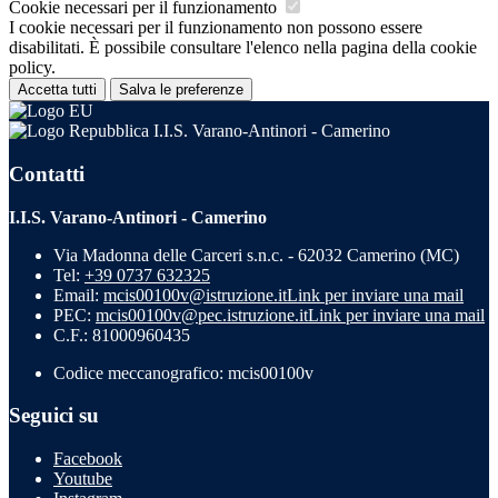
Cookie necessari per il funzionamento
I cookie necessari per il funzionamento non possono essere
disabilitati. È possibile consultare l'elenco nella pagina della cookie
policy.
Accetta tutti
Salva le preferenze
I.I.S. Varano-Antinori - Camerino
Contatti
I.I.S. Varano-Antinori - Camerino
Via Madonna delle Carceri s.n.c. - 62032 Camerino (MC)
Tel:
+39 0737 632325
Email:
mcis00100v@istruzione.it
Link per inviare una mail
PEC:
mcis00100v@pec.istruzione.it
Link per inviare una mail
C.F.: 81000960435
Codice meccanografico: mcis00100v
Seguici su
Facebook
Youtube