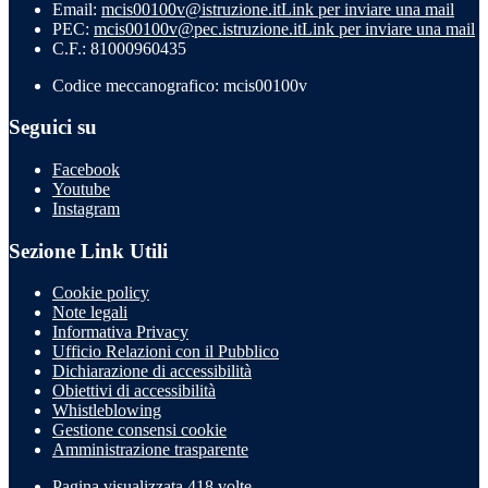
Email:
mcis00100v@istruzione.it
Link per inviare una mail
PEC:
mcis00100v@pec.istruzione.it
Link per inviare una mail
C.F.: 81000960435
Codice meccanografico: mcis00100v
Seguici su
Facebook
Youtube
Instagram
Sezione Link Utili
Cookie policy
Note legali
Informativa Privacy
Ufficio Relazioni con il Pubblico
Dichiarazione di accessibilità
Obiettivi di accessibilità
Whistleblowing
Gestione consensi cookie
Amministrazione trasparente
Pagina visualizzata
418
volte