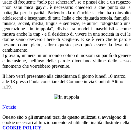
usate di frequente “solo per scherzare”, se è prassi dire a un ragazzo
“non sarai mica gay?”, è necessario chiederci a che punto sia la
battaglia per la parità. Partendo da un’inchiesta che ha coinvolto
adolescenti e insegnanti di tutta Italia e che riguarda scuola, famiglia,
musica, social, media, lingua e sentenze, le autrici fotografano una
generazione “in trappola”, divisa tra modelli maschilisti - come
mostra anche la trap - e il desiderio di vivere in una società in cui le
donne siano davvero libere di scegliere. E se è vero che le parole
pesano come pietre, allora questo peso può essere la leva del
cambiamento.
I giovani, immersi in un mondo colmo di nozioni su parità di genere
e inclusione, nell’uso delle parole diventano vittime dello stesso
fenomeno che vorrebbero prevenire.
Il libro verrà presentato alla cittadinanza il giorno lunedì 10 marzo,
alle 18 presso l’aula consiliare del Comune in via Conti di Altino
n.19.
Notizie
Questo sito o gli strumenti terzi da questo utilizzati si avvalgono di
cookie necessari al funzionamento ed utili alle finalità illustrate nella
COOKIE POLICY
.