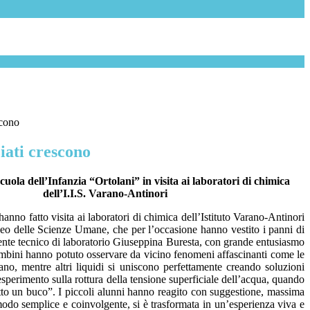
scono
ziati crescono
cuola dell’Infanzia “Ortolani” in visita ai laboratori di chimica
dell’I.I.S. Varano-Antinori
hanno fatto visita ai laboratori di chimica dell’Istituto Varano-Antinori
iceo delle Scienze Umane, che per l’occasione hanno vestito i panni di
sistente tecnico di laboratorio Giuseppina Buresta, con grande entusiasmo
bambini hanno potuto osservare da vicino fenomeni affascinanti come le
ano, mentre altri liquidi si uniscono perfettamente creando soluzioni
perimento sulla rottura della tensione superficiale dell’acqua, quando
fatto un buco”. I piccoli alunni hanno reagito con suggestione, massima
 modo semplice e coinvolgente, si è trasformata in un’esperienza viva e