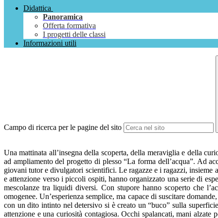
Didattica
Panoramica
Offerta formativa
I progetti delle classi
Informazioni utili
Campo di ricerca per le pagine del sito
Una mattinata all’insegna della scoperta, della meraviglia e della curio
ad ampliamento del progetto di plesso “La forma dell’acqua”. Ad accog
giovani tutor e divulgatori scientifici. Le ragazze e i ragazzi, insieme
e attenzione verso i piccoli ospiti, hanno organizzato una serie di e
mescolanze tra liquidi diversi. Con stupore hanno scoperto che l’acq
omogenee. Un’esperienza semplice, ma capace di suscitare domande, ipo
con un dito intinto nel detersivo si è creato un “buco” sulla superfic
attenzione e una curiosità contagiosa. Occhi spalancati, mani alzate p