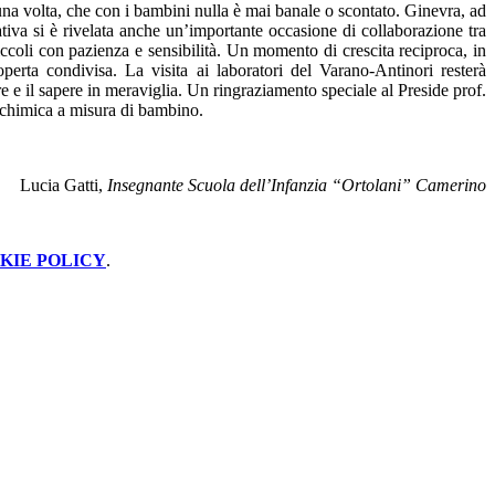
una volta, che con i bambini nulla è mai banale o scontato. Ginevra, ad
iva si è rivelata anche un’importante occasione di collaborazione tra
iccoli con pazienza e sensibilità. Un momento di crescita reciproca, in
erta condivisa. La visita ai laboratori del Varano-Antinori resterà
e e il sapere in meraviglia. Un ringraziamento speciale al Preside prof.
di chimica a misura di bambino.
Lucia Gatti,
Insegnante Scuola dell’Infanzia “Ortolani” Camerino
KIE POLICY
.