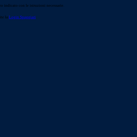
o indicato con le istruzioni necessarie.
ite la
Login Spaggiari