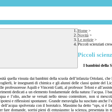
Home
>
Novità
>
Le notizie
>
Piccoli scienziati cre
Piccoli scien
I bambini della S
sità quella vissuta dai bambini della scuola dell’infanzia Ortolani, che 
lierli, le insegnanti di chimica e gli alunni delle classi quinte del L
 alle professoresse Aquili e Vincenti Gatti, al professor Teloni e all’as
sperimenti dedicati a un elemento fondamentale della natura: l’acqua. I 
ua e l’olio, anche se versati nello stesso contenitore, non si mescol
tesi e riflessioni spontanee. Grande meraviglia ha suscitato anche l’es
ie dell’acqua spolverata con il borotalco. Massimo ha detto “ops, si è 
er fare domande, sorrisi pieni di entusiasmo: la scienza, presentata in