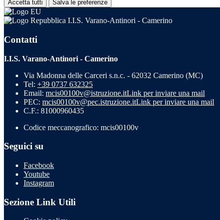
Accetta tutti
Salva le preferenze
I.I.S. Varano-Antinori - Camerino
Contatti
I.I.S. Varano-Antinori - Camerino
Via Madonna delle Carceri s.n.c. - 62032 Camerino (MC)
Tel:
+39 0737 632325
Email:
mcis00100v@istruzione.it
Link per inviare una mail
PEC:
mcis00100v@pec.istruzione.it
Link per inviare una mail
C.F.: 81000960435
Codice meccanografico: mcis00100v
Seguici su
Facebook
Youtube
Instagram
Sezione Link Utili