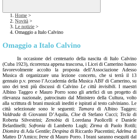
Home
>
Novità
>
Le notizie
>
Omaggio a Italo Calvino
Omaggio a Italo Calvino
In occasione del centenario della nascita di Italo Calvino
(Cuba 1923), ricorrenza appena trascorsa, i Licei di Camerino hanno
favorevolmente accolto la proposta dell’Associazione Adesso
Musica di organizzare una lezione concerto, che si terrà il 13
gennaio p.v. presso l’Accademia della Musica ABF di Camerino, su
uno dei testi più discussi di Calvino
Le città invisibili
. I maestri
Albino Taggeo e Mauro Porro sono gli artefici di un progetto di
rilevanza nazionale, patrocinato dal Ministero della Cultura, volto
alla scrittura di brani musicali inediti e ispirati al testo calviniano. Le
città selezionate sono le seguenti:
Tamara
di Albino Taggeo;
Valdrada
di Giovanni D’Aquila,
Cloe
di Stefano Cucci;
Tecla
di
Roberta Silvestrini;
Zenobia
di Loredana Paolicelli e Daniele
Belardinelli;
Sofronia
di Lamberto Lugli;
Zirma
di Paolo Rotili;
Diomira
di Ada Gentile;
Despina
di Riccardo Piacentini;
Adelma
di
Matteo D’Amico;
Irene
di Mauro Porro. I brani saranno eseguiti dal