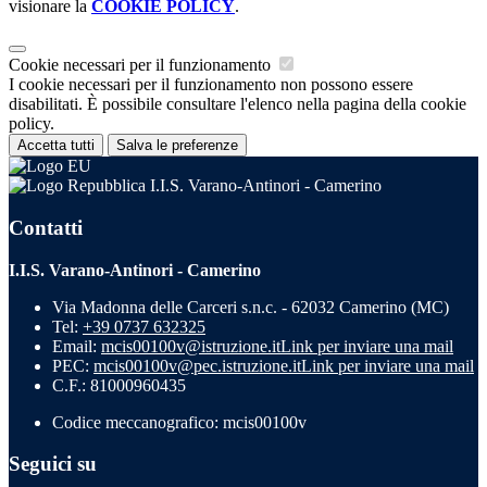
visionare la
COOKIE POLICY
.
Cookie necessari per il funzionamento
I cookie necessari per il funzionamento non possono essere
disabilitati. È possibile consultare l'elenco nella pagina della cookie
policy.
Accetta tutti
Salva le preferenze
I.I.S. Varano-Antinori - Camerino
Contatti
I.I.S. Varano-Antinori - Camerino
Via Madonna delle Carceri s.n.c. - 62032 Camerino (MC)
Tel:
+39 0737 632325
Email:
mcis00100v@istruzione.it
Link per inviare una mail
PEC:
mcis00100v@pec.istruzione.it
Link per inviare una mail
C.F.: 81000960435
Codice meccanografico: mcis00100v
Seguici su