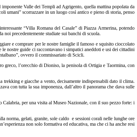
d imponente Valle dei Templi ad Agrigento, quella mattina popolata da
oli umani” scorrazzare in un luogo così antico e pieno di storia, penso
interessante “Villa Romana del Casale” di Piazza Armerina, potendo
da noi precedentemente studiate sui banchi di scuola.
ggiare e comprare per le nostre famiglie il famoso e squisito cioccolato
 le nostre guide ci raccontavano i simpatici aneddoti e usi dei cittadini
ontalbano”, ovvero il commissariato di Scicli.
tro greco, l’orecchio di Dioniso, la penisola di Ortigia e Taormina, con
da trekking e giacche a vento, decisamente indispensabili dato il clima.
zava con tutta la sua imponenza, dall’altro il panorama che dava sulle
o Calabria, per una visita al Museo Nazionale, con il suo pezzo forte: i
lla norma, gelati, granite, sole caldo
e sessioni corali nelle lunghe ore
 un’esperienza non solo formativa ed educativa, ma che ci ha anche resi