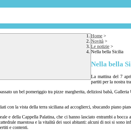
Home
>
Novità
>
Le notizie
>
Nella bella Sicilia
Nella bella Si
La mattina del 7 apri
partiti per la nostra t
assato un bel pomeriggio tra pizze margherita, deliziosi babà, Galleria U
ti con la vista della terra siciliana ad accoglierci, sbucando piano pian
eale e della Cappella Palatina, che ci hanno lasciato entrambi a bocca 
ttedrale maestosa e la vitalità dei suoi abitanti: alcuni di noi si sono inf
titi e contenti.