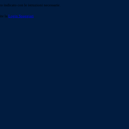
o indicato con le istruzioni necessarie.
ite la
Login Spaggiari