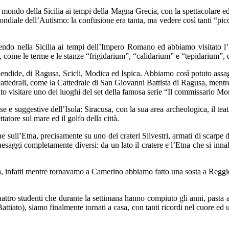
mondo della Sicilia ai tempi della Magna Grecia, con la spettacolare e
diale dell’Autismo: la confusione era tanta, ma vedere così tanti “picc
ndo nella Sicilia ai tempi dell’Impero Romano ed abbiamo visitato l’
e, come le terme e le stanze “frigidarium”, “calidarium” e “tepidarium”, 
 splendide, di Ragusa, Scicli, Modica ed Ispica. Abbiamo così potuto assa
 cattedrali, come la Cattedrale di San Giovanni Battista di Ragusa, mentre
tuto visitare uno dei luoghi del set della famosa serie “Il commissario M
se e suggestive dell’Isola: Siracusa, con la sua area archeologica, il tea
tatore sul mare ed il golfo della città.
 sull’Etna, precisamente su uno dei crateri Silvestri, armati di scarpe 
aggi completamente diversi: da un lato il cratere e l’Etna che si innal
liana, infatti mentre tornavamo a Camerino abbiamo fatto una sosta a Reggi
quattro studenti che durante la settimana hanno compiuto gli anni, pasta a
tiato), siamo finalmente tornati a casa, con tanti ricordi nel cuore ed