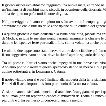
Il giorno successivo abbiamo raggiunto una nuova meta, entrando nel 
un’immensità di bambini molto piccoli, in occasione della Giornata Mon
abbia riempito un po’ a tutti il cuore di gioia.
Nel pomeriggio abbiamo compiuto un salto avanti nel tempo, giunge
ammirare ciò che è rimasto delle zone tipiche di un edificio del gener
La quarta giornata è stata dedicata alla visita delle città, piccole ma
di Modica, in tutte le sue stravaganti varianti; ammirare le chiese e le
durante le rispettive feste patronali; infine, chi ha voluto ha anche po
Le ultime due tappe sono state riservate a due delle cittadine più famo
il suo suggestivo teatro antico, dove la skenè apre lo sguardo dello spet
Tra un paese e l’altro ci siamo anche impegnati in una breve escursione
Abbiamo potuto osservare quello spettacolo stando in mezzo a due paes
colline sottostanti e, in lontananza, Catania.
Il nostro viaggio non si è però limitato alla scoperta della terra sici
Bronzi di Riace, importantissimo patrimonio della nostra cultura.
Così, tra cannoli siciliani, arancini ed arancine, festeggiamenti per i 
di pullman (con un repertorio capace di muoversi da Tedua a Franco Bat
più uniti e ci ha permesso di conoscerci ancora meglio.