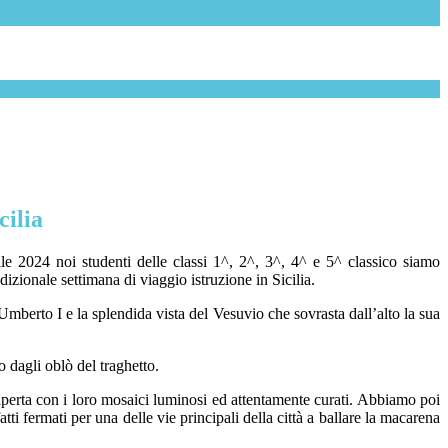
cilia
le 2024 noi studenti delle classi 1^, 2^, 3^, 4^ e 5^ classico siamo
radizionale settimana di viaggio istruzione in Sicilia.
mberto I e la splendida vista del Vesuvio che sovrasta dall’alto la sua
o dagli oblò del traghetto.
aperta con i loro mosaici luminosi ed attentamente curati. Abbiamo poi
atti fermati per una delle vie principali della città a ballare la macarena