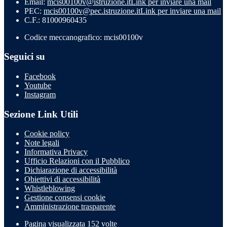
Email:
mcis00100v@istruzione.it
Link per inviare una mail
PEC:
mcis00100v@pec.istruzione.it
Link per inviare una mail
C.F.: 81000960435
Codice meccanografico: mcis00100v
Seguici su
Facebook
Youtube
Instagram
Sezione Link Utili
Cookie policy
Note legali
Informativa Privacy
Ufficio Relazioni con il Pubblico
Dichiarazione di accessibilità
Obiettivi di accessibilità
Whistleblowing
Gestione consensi cookie
Amministrazione trasparente
Pagina visualizzata
152
volte