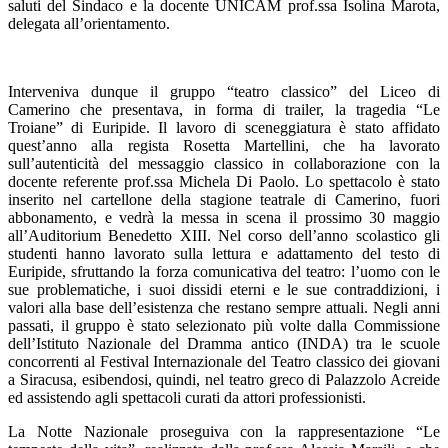
saluti del Sindaco e la docente UNICAM prof.ssa Isolina Marota,
delegata all’orientamento.
Interveniva dunque il gruppo “teatro classico” del Liceo di
Camerino che presentava, in forma di trailer, la tragedia “Le
Troiane” di Euripide.
Il lavoro di sceneggiatura è stato affidato
quest’anno alla regista Rosetta Martellini, che ha lavorato
sull’autenticità del messaggio classico in collaborazione con la
docente referente prof.ssa Michela Di Paolo. Lo spettacolo è stato
inserito nel cartellone della stagione teatrale di Camerino, fuori
abbonamento, e vedrà la messa in scena il prossimo 30 maggio
all’Auditorium Benedetto XIII.
Nel corso dell’anno scolastico gli
studenti hanno lavorato sulla lettura e adattamento del testo di
Euripide, sfruttando la forza comunicativa del teatro: l’uomo con le
sue problematiche, i suoi dissidi eterni e le sue contraddizioni, i
valori alla base dell’esistenza che restano sempre attuali. Negli anni
passati, il gruppo è stato selezionato
più volte dalla Commissione
dell’Istituto Nazionale del Dramma antico (INDA) tra le scuole
concorrenti al Festival Internazionale del Teatro classico dei giovani
a Siracusa, esibendosi, quindi, nel teatro greco di Palazzolo Acreide
ed assistendo agli spettacoli curati da attori professionisti.
La Notte Nazionale proseguiva con la rappresentazione “Le