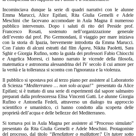
Incominciava dunque la serie di quadri narrativi con le alunne
Emma Marucci, Alice Epifani, Rita Giulia Gemelli e Adele
Meschini che facevano accomodare in Aula Magna il numeroso
pubblico intervenuto. Dopo
i saluti di rito del Preside prof.
Francesco Rosati, sostenuto nell’organizzazione generale
dell’evento dal prof. Pio Germondani, il
viaggio per mare iniziava
con la storia di Ipazia, brevemente introdotta da Emma Marucci.
Con l’aiuto di alcuni estratti dal film
Ágora
, Nikita Paoletti, Sara
Sghir e Giorgia Rufino, sotto la guida dei professori Fabio Chiocchi
e Angelica Morresi, ci hanno narrato
le vicende della filosofa,
matematica e astronoma alessandrina del IV secolo il cui amore per
la verità e la tolleranza si scontra con l'ignoranza e la violenza.
Il pubblico si spostava poi al terzo piano per assistere al Laboratorio
di Scienza “
Mediterraneo … non solo acqua!”
presentato da Alice
Epifani; si è trattato di una serie di esperimenti dal sapore salmastro
preparati dalla professoressa Elisa Vincenti Gatti. Le alunne Giorgia
Rufino e Antonella Fedeli, attraverso un dialogo tra approccio
scientifico e umanistico, ci hanno condotto alla scoperta delle
proprietà dell’acqua e delle bellezze del Mediterraneo.
Si tornava poi in Aula Magna per assistere al “Processo simulato”
presentato da Rita Giulia Gemelli e Adele Meschini. Protagoniste
del processo, dal titolo
“Benefattore o malfattore? Un tutore sotto