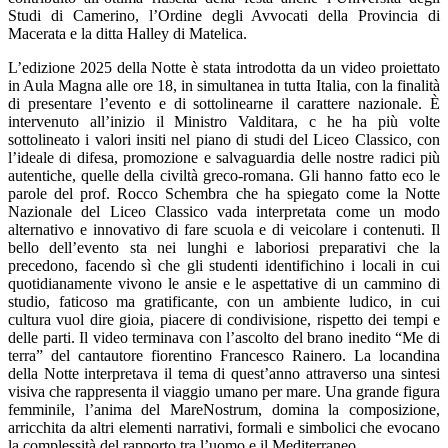
Studi di Camerino, l’Ordine degli Avvocati della Provincia di
Macerata e la ditta Halley di Matelica.
L’edizione 2025 della Notte è stata introdotta da un video proiettato
in Aula Magna alle ore 18, in simultanea in tutta Italia, con la finalità
di presentare l’evento e di sottolinearne il carattere nazionale. È
intervenuto all’inizio il Ministro Valditara, c he ha più volte
sottolineato i valori insiti nel piano di studi del Liceo Classico, con
l’ideale di difesa, promozione e salvaguardia delle nostre radici più
autentiche, quelle della civiltà greco-romana. Gli hanno fatto eco le
parole del prof. Rocco Schembra che ha spiegato come la Notte
Nazionale del Liceo Classico vada interpretata come un modo
alternativo e innovativo di fare scuola e di veicolare i contenuti. Il
bello dell’evento sta nei lunghi e laboriosi preparativi che la
precedono, facendo sì che gli studenti identifichino i locali in cui
quotidianamente vivono le ansie e le aspettative di un cammino di
studio, faticoso ma gratificante, con un ambiente ludico, in cui
cultura vuol dire gioia, piacere di condivisione, rispetto dei tempi e
delle parti. Il video terminava con l’ascolto del brano inedito “Me di
terra” del cantautore fiorentino Francesco Rainero. La locandina
della Notte interpretava il tema di quest’anno attraverso una sintesi
visiva che rappresenta il viaggio umano per mare. Una grande figura
femminile, l’anima del MareNostrum, domina la composizione,
arricchita da altri elementi narrativi, formali e simbolici che evocano
la complessità del rapporto tra l’uomo e il Mediterraneo.