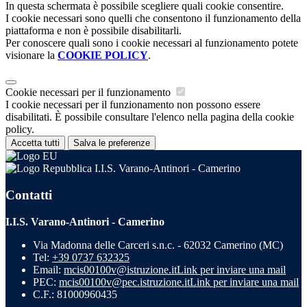
In questa schermata è possibile scegliere quali cookie consentire.
I cookie necessari sono quelli che consentono il funzionamento della
piattaforma e non è possibile disabilitarli.
Per conoscere quali sono i cookie necessari al funzionamento potete
visionare la
COOKIE POLICY
.
Cookie necessari per il funzionamento
I cookie necessari per il funzionamento non possono essere
disabilitati. È possibile consultare l'elenco nella pagina della cookie
policy.
Accetta tutti
Salva le preferenze
I.I.S. Varano-Antinori - Camerino
Contatti
I.I.S. Varano-Antinori - Camerino
Via Madonna delle Carceri s.n.c. - 62032 Camerino (MC)
Tel:
+39 0737 632325
Email:
mcis00100v@istruzione.it
Link per inviare una mail
PEC:
mcis00100v@pec.istruzione.it
Link per inviare una mail
C.F.: 81000960435