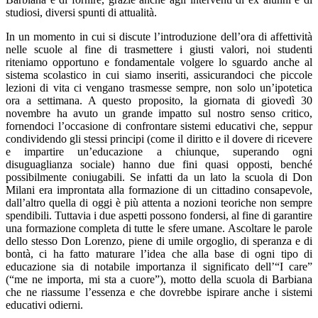
studiosi, diversi spunti di attualità.
In un momento in cui si discute l’introduzione dell’ora di affettività
nelle scuole al fine di trasmettere i giusti valori, noi studenti
riteniamo opportuno e fondamentale volgere lo sguardo anche al
sistema scolastico in cui siamo inseriti, assicurandoci che piccole
lezioni di vita ci vengano trasmesse sempre, non solo un’ipotetica
ora a settimana. A questo proposito, la giornata di giovedì 30
novembre ha avuto un grande impatto sul nostro senso critico,
fornendoci l’occasione di confrontare sistemi educativi che, seppur
condividendo gli stessi principi (come il diritto e il dovere di ricevere
e impartire un’educazione a chiunque, superando ogni
disuguaglianza sociale) hanno due fini quasi opposti, benché
possibilmente coniugabili. Se infatti da un lato la scuola di Don
Milani era improntata alla formazione di un cittadino consapevole,
dall’altro quella di oggi è più attenta a nozioni teoriche non sempre
spendibili. Tuttavia i due aspetti possono fondersi, al fine di garantire
una formazione completa di tutte le sfere umane. Ascoltare le parole
dello stesso Don Lorenzo, piene di umile orgoglio, di speranza e di
bontà, ci ha fatto maturare l’idea che alla base di ogni tipo di
educazione sia di notabile importanza il significato dell’“I care”
(“me ne importa, mi sta a cuore”), motto della scuola di Barbiana
che ne riassume l’essenza e che dovrebbe ispirare anche i sistemi
educativi odierni.