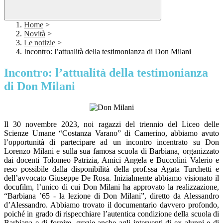
Home
>
Novità
>
Le notizie
>
Incontro: l’attualità della testimonianza di Don Milani
Incontro: l’attualità della testimonianza
di Don Milani
Il 30 novembre 2023, noi ragazzi del triennio del Liceo delle
Scienze Umane “Costanza Varano” di Camerino, abbiamo avuto
l’opportunità di partecipare ad un incontro incentrato su Don
Lorenzo Milani e sulla sua famosa scuola di Barbiana, organizzato
dai docenti Tolomeo Patrizia, Amici Angela e Buccolini Valerio e
reso possibile dalla disponibilità della prof.ssa Agata Turchetti e
dell’avvocato Giuseppe De Rosa. Inizialmente abbiamo visionato il
docufilm, l’unico di cui Don Milani ha approvato la realizzazione,
“Barbiana ’65 - la lezione di Don Milani”, diretto da Alessandro
d’Alessandro. Abbiamo trovato il documentario davvero profondo,
poiché in grado di rispecchiare l’autentica condizione della scuola di
Barbiana e di fornire, grazie anche agli interventi di ex alunni e di