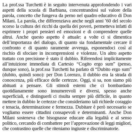
La prof.ssa Turchetti è in seguito intervenuta approfondendo i vari
aspetti della scuola di Barbiana, concentrandosi sul valore della
parola, concetto che fungeva da perno nel quadro educativo di Don
Milani. La parola, che differenziava anche negli anni ’60 del secolo
scorso la cultura dei ricchi da quella dei poveri, permetteva infatti di
esprimere i propri pensieri ed emozioni e di comprendere quelle
altrui. Anche questo aspetto è attuale: a volte ci si dimentica
dell’importanza del dialogo, di quanto sia fondamentale cercare il
confronto e di quanto raramente avvenga, esponendoci così al
rischio di sfociare in incomprensioni e violenze. Un altro aspetto
trattato con precisione è stato il dubbio. Riferendosi implicitamente
all’intuizione immediata di Cartesio “Cogito ergo sum” (penso,
dunque sono), la prof.ssa Turchetti ha parlato di “Dubito ergo sum”
(dubito, quindi sono): per Don Lorenzo, il dubbio era la strada di
conoscenza, più efficace delle certezze. Oggi, si sa, non siamo più
abituati a pensare. Gli stimoli esterni che ci bombardano
quotidianamente sono innumerevoli e diversi, spesso anche
superficiali, e distinguerli ci risulta sempre più difficile, in quanto
mettere in dubbio le certezze che consideriamo tali richiede coraggio
e tenacia, determinazione e fermezza. Dubitare è però necessario se
vogliamo essere cittadini consapevoli e determinanti. Anche Don
Milani sosteneva che bisognasse educare alla legalità e al senso
politico, cercando di combattere per l’approvazione di leggi migliori,
che contrastino quelle che riteniamo ingiuste e discriminatorie.