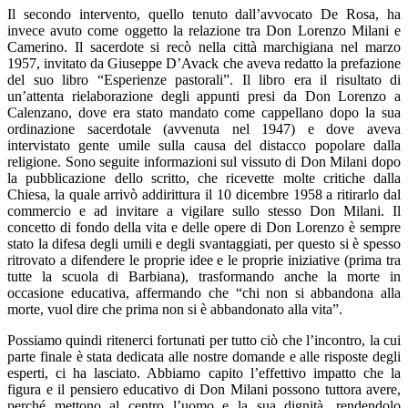
Il secondo intervento, quello tenuto dall’avvocato De Rosa, ha
invece avuto come oggetto la relazione tra Don Lorenzo Milani e
Camerino. Il sacerdote si recò nella città marchigiana nel marzo
1957, invitato da Giuseppe D’Avack che aveva redatto la prefazione
del suo libro “Esperienze pastorali”. Il libro era il risultato di
un’attenta rielaborazione degli appunti presi da Don Lorenzo a
Calenzano, dove era stato mandato come cappellano dopo la sua
ordinazione sacerdotale (avvenuta nel 1947) e dove aveva
intervistato gente umile sulla causa del distacco popolare dalla
religione. Sono seguite informazioni sul vissuto di Don Milani dopo
la pubblicazione dello scritto, che ricevette molte critiche dalla
Chiesa, la quale arrivò addirittura il 10 dicembre 1958 a ritirarlo dal
commercio e ad invitare a vigilare sullo stesso Don Milani. Il
concetto di fondo della vita e delle opere di Don Lorenzo è sempre
stato la difesa degli umili e degli svantaggiati, per questo si è spesso
ritrovato a difendere le proprie idee e le proprie iniziative (prima tra
tutte la scuola di Barbiana), trasformando anche la morte in
occasione educativa, affermando che “chi non si abbandona alla
morte, vuol dire che prima non si è abbandonato alla vita”.
Possiamo quindi ritenerci fortunati per tutto ciò che l’incontro, la cui
parte finale è stata dedicata alle nostre domande e alle risposte degli
esperti, ci ha lasciato. Abbiamo capito l’effettivo impatto che la
figura e il pensiero educativo di Don Milani possono tuttora avere,
perché mettono al centro l’uomo e la sua dignità, rendendolo