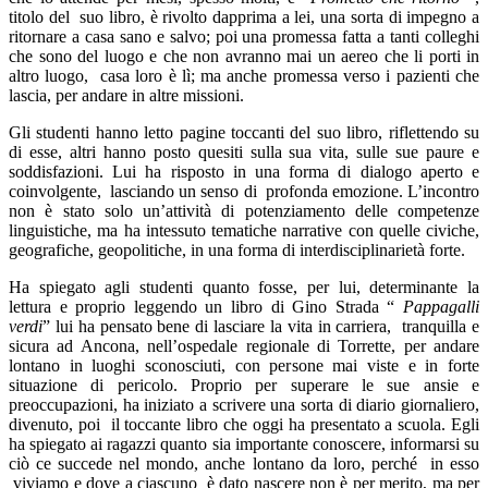
titolo del
suo libro, è rivolto dapprima a lei, una sorta di impegno a
ritornare a casa sano e salvo; poi una promessa fatta a tanti colleghi
che sono del luogo e che non avranno mai un aereo che li porti in
altro luogo,
casa loro è lì; ma anche promessa verso i pazienti che
lascia, per andare in altre missioni.
Gli studenti hanno letto pagine toccanti del suo libro, riflettendo su
di esse, altri hanno posto quesiti sulla sua vita, sulle sue paure e
soddisfazioni. Lui ha risposto in una forma di dialogo aperto e
coinvolgente,
lasciando un senso di
profonda emozione. L’incontro
non è stato solo un’attività di potenziamento delle competenze
linguistiche, ma ha intessuto tematiche narrative con quelle civiche,
geografiche, geopolitiche, in una forma di interdisciplinarietà forte.
Ha spiegato agli studenti quanto fosse, per lui, determinante la
lettura e proprio leggendo un libro di Gino Strada “
Pappagalli
verdi
” lui ha pensato bene di lasciare la vita in carriera,
tranquilla e
sicura ad Ancona, nell’ospedale regionale di Torrette, per andare
lontano in luoghi sconosciuti, con persone mai viste e in forte
situazione di pericolo. Proprio per superare le sue ansie e
preoccupazioni, ha iniziato a scrivere una sorta di diario giornaliero,
divenuto, poi
il toccante libro che oggi ha presentato a scuola. Egli
ha spiegato ai ragazzi quanto sia importante conoscere, informarsi su
ciò ce succede nel mondo, anche lontano da loro, perché
in esso
viviamo e dove a ciascuno
è dato nascere non è per merito, ma per