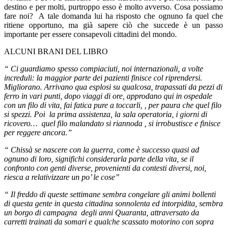
destino e per molti, purtroppo esso è molto avverso. Cosa possiamo
fare noi?
A tale domanda lui ha risposto che ognuno fa quel che
ritiene opportuno, ma già sapere ciò che succede è un passo
importante per essere consapevoli cittadini del mondo.
ALCUNI BRANI DEL LIBRO
“
Ci guardiamo spesso compiaciuti, noi internazionali, a volte
increduli: la maggior parte dei pazienti finisce col riprendersi.
Migliorano. Arrivano qua esplosi su qualcosa, trapassati da pezzi di
ferro in vari punti, dopo viaggi di ore, approdano qui in ospedale
con un filo di vita, fai fatica pure a toccarli, , per paura che quel filo
si spezzi. Poi
la prima assistenza, la sala operatoria, i giorni di
ricovero…
quel filo malandato si riannoda , si irrobustisce e finisce
per reggere ancora.”
“ Chissà se nascere con la guerra, come è successo quasi ad
ognuno di loro, significhi considerarla parte della vita, se il
confronto con genti diverse, provenienti da contesti diversi, noi,
riesca a relativizzare un po’ le cose”
“ Il freddo di queste settimane sembra congelare gli animi bollenti
di questa gente in questa cittadina sonnolenta ed intorpidita, sembra
un borgo di campagna
degli anni Quaranta, attraversato da
carretti trainati da somari e qualche scassato motorino con sopra