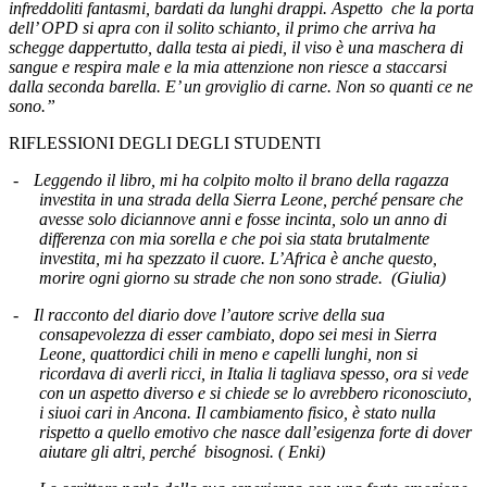
infreddoliti fantasmi, bardati da lunghi drappi. Aspetto
che la porta
dell’ OPD si apra con il solito schianto, il primo che arriva ha
schegge dappertutto, dalla testa ai piedi, il viso è una maschera di
sangue e respira male e la mia attenzione non riesce a staccarsi
dalla seconda barella. E’ un groviglio di carne. Non so quanti ce ne
sono.”
RIFLESSIONI DEGLI DEGLI STUDENTI
-
Leggendo il libro, mi ha colpito molto il brano della ragazza
investita in una strada della Sierra Leone, perché pensare che
avesse solo diciannove anni e fosse incinta, solo un anno di
differenza con mia sorella e che poi sia stata brutalmente
investita, mi ha spezzato il cuore. L’Africa è anche questo,
morire ogni giorno su strade che non sono strade.
(Giulia)
-
Il racconto del diario dove l’autore scrive della sua
consapevolezza di esser cambiato, dopo sei mesi in Sierra
Leone, quattordici chili in meno e capelli lunghi, non si
ricordava di averli ricci, in Italia li tagliava spesso, ora si vede
con un aspetto diverso e si chiede se lo avrebbero riconosciuto,
i siuoi cari in Ancona. Il cambiamento fisico, è stato nulla
rispetto a quello emotivo che nasce dall’esigenza forte di dover
aiutare gli altri, perché
bisognosi. ( Enki)