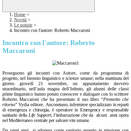
Home
>
Novità
>
Le notizie
>
Incontro con l'autore: Roberto Maccaroni
Incontro con l'autore: Roberto
Maccaroni
Proseguono gli incontri con Autore, come da programma di
progetto, nel biennio linguistico e scienze umane; nella mattinata del
giorno giovedì 21 novembre, un appuntamento davvero
straordinario, nell’aula magna dell’Istituto, gli alunni delle classi
prime linguistico hanno potuto conoscere e dialogare con lo scrittore
Roberto Maccaroni che ha presentato il suo libro “
Prometto che
ritorno
” Vydia editore.
Anconetano, infermiere specializzato in reparti
di emergenza e chirurgia, è operatore in Emergency e responsabile
sanitario della
Life Support
, l’imbarcazione che da
alcuni
anni opera
nel Mediterraneo centrale per salvare vite umane.
Da venti anni
si adopera come sanitario esperto in missione con