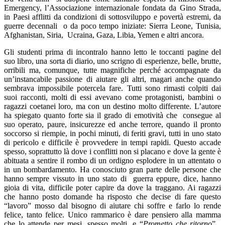
Emergency, l’Associazione internazionale fondata da Gino Strada,
in Paesi afflitti da condizioni di sottosviluppo e povertà estremi, da
guerre decennali
o da poco tempo iniziate: Sierra Leone, Tunisia,
Afghanistan, Siria,
Ucraina, Gaza, Libia, Yemen e altri ancora.
Gli studenti prima di incontralo hanno letto le toccanti pagine del
suo libro, una sorta di diario, uno scrigno di esperienze, belle, brutte,
orribili ma, comunque, tutte magnifiche perché accompagnate da
un’instancabile passione di aiutare gli altri, magari anche quando
sembrava impossibile potercela fare. Tutti sono rimasti colpiti dai
suoi racconti, molti di essi avevano come protagonisti, bambini o
ragazzi coetanei loro, ma con un destino molto differente. L’autore
ha spiegato quanto forte sia il grado di emotività che
consegue al
suo operato, paure, insicurezze ed anche terrore, quando il pronto
soccorso si riempie, in pochi minuti, di feriti gravi, tutti in uno stato
di pericolo e difficile è provvedere in tempi rapidi. Questo accade
spesso, soprattutto là dove i conflitti non si placano e dove la gente è
abituata a sentire il rombo di un ordigno esplodere in un attentato o
in un bombardamento. Ha conosciuto gran parte delle persone che
hanno sempre vissuto in uno stato di
guerra eppure, dice, hanno
gioia di vita, difficile poter capire da dove la traggano. Ai ragazzi
che hanno posto domande ha risposto che decise di fare questo
“lavoro” mosso dal bisogno di aiutare chi soffre e farlo lo rende
felice, tanto felice. Unico rammarico è dare pensiero alla mamma
che lo attende per mesi, spesso molti, e “
Prometto che ritorno
” ,