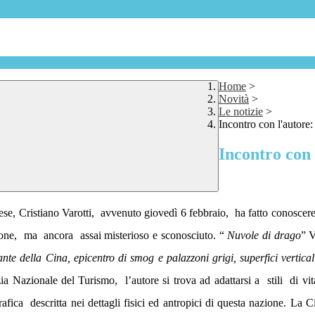
Home
>
Novità
>
Le notizie
>
Incontro con l'autore:
Incontro con 
ese, Cristiano Varotti,
avvenuto giovedì 6 febbraio,
ha fatto conoscere
one,
ma
ancora
assai misterioso e sconosciuto. “
Nuvole di drago
” V
te della Cina, epicentro di smog e palazzoni grigi, superfici verticali
zia Nazionale del Turismo,
l’autore si trova ad adattarsi a
stili
di vi
afica
descritta nei dettagli fisici ed antropici di questa nazione. La 