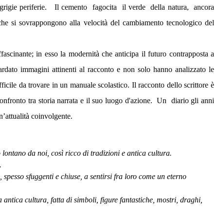
rigie periferie.
Il cemento
fagocita
il verde
della natura,
ancora
 che si sovrappongono alla velocità del cambiamento tecnologico del
ffascinante; in esso la modernità che anticipa il futuro contrapposta a
guardato immagini attinenti al racconto e non solo hanno analizzato le
icile da trovare in un manuale scolastico. Il racconto dello scrittore è
onfronto tra storia narrata e il suo luogo d'azione.
Un
diario gli anni
’attualità coinvolgente.
ontano da noi, così ricco di tradizioni e antica cultura.
.
spesso sfuggenti e chiuse, a sentirsi fra loro come un eterno
a antica cultura, fatta di simboli, figure fantastiche, mostri, draghi,