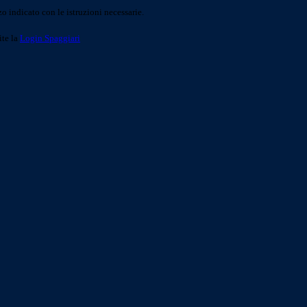
o indicato con le istruzioni necessarie.
ite la
Login Spaggiari