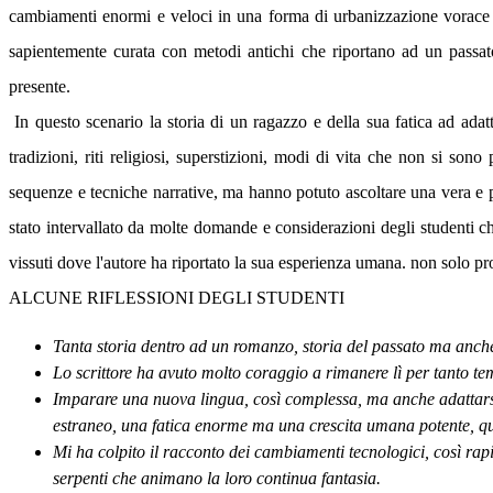
cambiamenti enormi e veloci in una forma di urbanizzazione vorace
sapientemente curata con metodi antichi che riportano ad un passat
presente.
In questo scenario la storia di un ragazzo e della sua fatica ad adat
tradizioni, riti religiosi, superstizioni, modi di vita che non si so
sequenze e tecniche narrative, ma hanno potuto ascoltare una vera e pro
stato intervallato da molte domande e considerazioni degli studenti ch
vissuti dove l'autore ha riportato la sua esperienza umana. non solo p
ALCUNE RIFLESSIONI DEGLI STUDENTI
Tanta storia dentro ad un romanzo, storia del passato ma anche 
Lo scrittore ha avuto molto coraggio a rimanere lì per tanto te
Imparare una nuova lingua, così complessa, ma anche adattarsi a
estraneo, una fatica enorme ma una crescita umana potente, que
Mi ha colpito il racconto dei cambiamenti tecnologici, così rapi
serpenti che animano la loro continua fantasia.