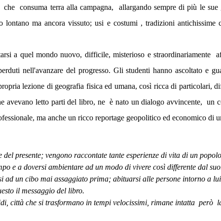
che
consuma terra alla campagna,
allargando sempre di più le sue g
o lontano ma ancora vissuto; usi e costumi , tradizioni antichissime
tarsi a quel mondo nuovo, difficile, misterioso e straordinariamente
a
no perduti nell'avanzare del progresso. Gli studenti hanno ascoltato e 
pria lezione di geografia fisica ed umana, così ricca di particolari, diff
e avevano letto parti del libro, ne
è nato un dialogo avvincente,
un c
rofessionale, ma anche un ricco reportage geopolitico ed economico di un
del presente; vengono raccontate tante esperienze di vita di un popolo l
mpo e a doversi ambientare ad un modo di vivere così differente dal suo
d un cibo mai assaggiato prima; abituarsi alle persone intorno a lui, 
sto il messaggio del libro.
di, città che si trasformano in tempi velocissimi, rimane intatta
però
l