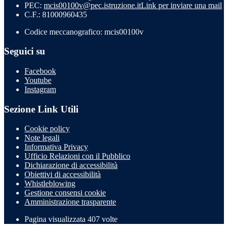
PEC:
mcis00100v@pec.istruzione.it
Link per inviare una mail
C.F.: 81000960435
Codice meccanografico: mcis00100v
Seguici su
Facebook
Youtube
Instagram
Sezione Link Utili
Cookie policy
Note legali
Informativa Privacy
Ufficio Relazioni con il Pubblico
Dichiarazione di accessibilità
Obiettivi di accessibilità
Whistleblowing
Gestione consensi cookie
Amministrazione trasparente
Pagina visualizzata
407
volte