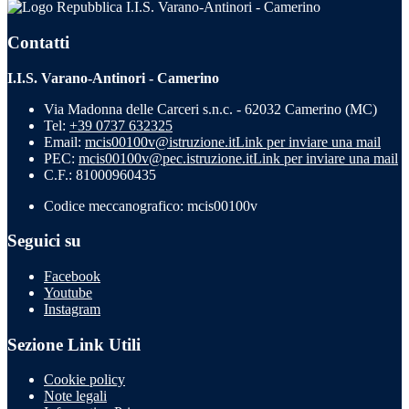
I.I.S. Varano-Antinori - Camerino
Contatti
I.I.S. Varano-Antinori - Camerino
Via Madonna delle Carceri s.n.c. - 62032 Camerino (MC)
Tel:
+39 0737 632325
Email:
mcis00100v@istruzione.it
Link per inviare una mail
PEC:
mcis00100v@pec.istruzione.it
Link per inviare una mail
C.F.: 81000960435
Codice meccanografico: mcis00100v
Seguici su
Facebook
Youtube
Instagram
Sezione Link Utili
Cookie policy
Note legali