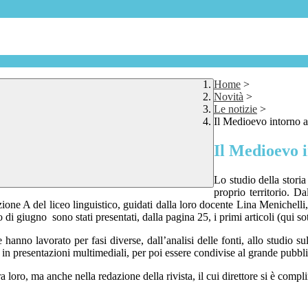
Home
>
Novità
>
Le notizie
>
Il Medioevo intorno a
Il Medioevo i
Lo studio della storia
proprio territorio. Da
ione A del liceo linguistico, guidati dalla loro docente
Lina Menichelli,
giugno sono stati presentati, dalla pagina 25, i primi articoli (qui sotto 
anno lavorato per fasi diverse, dall’analisi delle fonti, allo studio sul
in presentazioni multimediali, per poi essere condivise al grande pubblico
 loro, ma anche nella redazione della rivista, il cui direttore si è comp