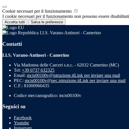
Cookie necessari per il funzionamento
I cookie necessari per il funzionamento non possono essere disabilitati.
Accetta tutti
Salva le preferenze
I.I.S. Varano-Antinori - Camerino
Contatti
I.I.S. Varano-Antinori - Camerino
Via Madonna delle Carceri s.n.c. - 62032 Camerino (MC)
Tel:
+39 0737 632325
Email:
mcis00100v@istruzione.it
Link per inviare una mail
PEC:
mcis00100v@pec.istruzione.it
Link per inviare una mail
C.F.: 81000960435
Codice meccanografico: mcis00100v
Seguici su
Facebook
Youtube
Instagram