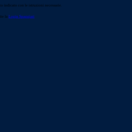
o indicato con le istruzioni necessarie.
ite la
Login Spaggiari