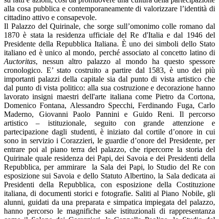
alla cosa pubblica e contemporaneamente di valorizzare l’identità di
cittadino attivo e consapevole.
Il Palazzo del Quirinale, che sorge sull’omonimo colle romano dal
1870 è stata la residenza ufficiale del Re d'Italia e dal 1946 del
Presidente della Repubblica Italiana. È uno dei simboli dello Stato
italiano ed è unico al mondo, perché associato al concetto latino di
Auctoritas
, nessun altro palazzo al mondo ha questo spessore
cronologico. E’ stato costruito a partire dal 1583, è uno dei più
importanti palazzi della capitale sia dal punto di vista artistico che
dal punto di vista politico: alla sua costruzione e decorazione hanno
lavorato insigni maestri dell'arte italiana come Pietro da Cortona,
Domenico Fontana, Alessandro Specchi, Ferdinando Fuga, Carlo
Maderno, Giovanni Paolo Pannini e Guido Reni. Il percorso
artistico – istituzionale, seguito con grande attenzione e
partecipazione dagli studenti, è iniziato dal cortile d’onore in cui
sono in servizio i Corazzieri, le guardie d’onore del Presidente, per
entrare poi al piano terra del palazzo, che ripercorre la storia del
Quirinale quale residenza dei Papi, dei Savoia e dei Presidenti della
Repubblica, per ammirare
la Sala dei Papi, lo Studio del Re con
esposizione sui Savoia e dello Statuto Albertino, la Sala dedicata ai
Presidenti della Repubblica, con esposizione della Costituzione
italiana, di documenti storici e fotografie. Saliti al Piano Nobile, gli
alunni, guidati da una preparata e simpatica impiegata del palazzo,
hanno percorso le magnifiche sale istituzionali di rappresentanza