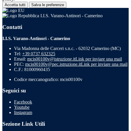
Accetta tutti
Salva le preferenze
I.I.S. Varano-Antinori - Camerino
Contatti
I.I.S. Varano-Antinori - Camerino
Via Madonna delle Carceri s.n.c. - 62032 Camerino (MC)
Tel:
+39 0737 632325
Email:
mcis00100v@istruzione.it
Link per inviare una mail
PEC:
mcis00100v@pec.istruzione.it
Link per inviare una mail
C.F.: 81000960435
Codice meccanografico: mcis00100v
Seguici su
Facebook
Youtube
Instagram
Sezione Link Utili