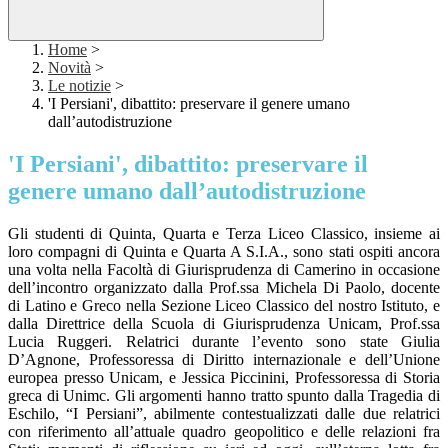
Home
>
Novità
>
Le notizie
>
'I Persiani', dibattito: preservare il genere umano
dall’autodistruzione
'I Persiani', dibattito: preservare il
genere umano dall’autodistruzione
Gli studenti di Quinta, Quarta e Terza Liceo Classico, insieme ai
loro compagni di Quinta e Quarta A S.I.A., sono stati ospiti ancora
una volta nella Facoltà di Giurisprudenza di Camerino in occasione
dell’incontro organizzato dalla Prof.ssa Michela Di Paolo, docente
di Latino e Greco nella Sezione Liceo Classico del nostro Istituto, e
dalla Direttrice della Scuola di Giurisprudenza Unicam, Prof.ssa
Lucia Ruggeri. Relatrici durante l’evento sono state Giulia
D’Agnone, Professoressa di Diritto internazionale e dell’Unione
europea presso Unicam, e Jessica Piccinini, Professoressa di Storia
greca di Unimc. Gli argomenti hanno tratto spunto dalla Tragedia di
Eschilo, “I Persiani”, abilmente contestualizzati dalle due relatrici
con riferimento all’attuale quadro geopolitico e delle relazioni fra