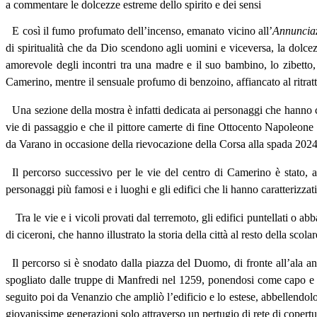
a commentare le dolcezze estreme dello spirito e dei sensi
E così il fumo profumato dell’incenso, emanato vicino all’
Annuncia
di spiritualità che da Dio scendono agli uomini e viceversa, la dolce
amorevole degli incontri tra una madre e il suo bambino, lo zibetto,
Camerino, mentre il sensuale profumo di benzoino, affiancato al ritrat
Una sezione della mostra è infatti dedicata ai personaggi che hanno c
vie di passaggio e che il pittore camerte di fine Ottocento Napoleone 
da Varano in occasione della rievocazione della Corsa alla spada 2024,
Il percorso successivo per le vie del centro di Camerino è stato, a
personaggi più famosi e i luoghi e gli edifici che li hanno caratterizzati
Tra le vie e i vicoli provati dal terremoto, gli edifici puntellati o a
di ciceroni, che hanno illustrato la storia della città al resto della scol
Il percorso si è snodato dalla piazza del Duomo, di fronte all’ala an
spogliato dalle truppe di Manfredi nel 1259, ponendosi come capo e r
seguito poi da Venanzio che ampliò l’edificio e lo estese, abbellendolo
giovanissime generazioni solo attraverso un pertugio di rete di copertur