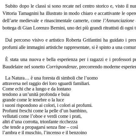
Subito dopo le classi si sono recate nel centro storico e, visto il 
Vittoria Tamagnini ha illustrato in modo chiaro e accattivante le ope
dell’arte medievale e rinascimentale camerte, come
l’Annunciazione 
bottega di Gian Lorenzo Bernini, uno dei più grandi ritrattisti di ogni
Dal percorso visivo e artistico Roberta Grifantini ha guidato i pres
profumi alle immagini artistiche rappresentate, si è spinto a una comu
È stata una nuova e bella esperienza per i ragazzi e i professori pre
Baudelaire nel sonetto
Corrispondenze
, precorrendo moderne esperie
La Natura… è una foresta di simboli che l’uomo
attraversa nel raggio dei loro sguardi familiari.
Come echi che a lungo e da lontano
tendono a un’unità profonda e buia
grande come le tenebre o la luce
i suoni rispondono ai colori, i colori ai profumi.
Profumi freschi come la pelle d’un bambino,
vellutati come l’oboe e verdi come i prati,
altri d’una corrotta, trionfante ricchezza
che tende a propagarsi senza fine – così
l’ambra e il muschio, l’incenso e il benzoino