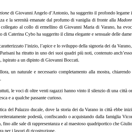
zione
di Giovanni Angelo d’Antonio, ha suggerito il profondo legame 
zza e la serenità emanate dal profumo di vaniglia di fronte alla
Madonn
 collegato al collo di ermellino di Giovanni Maria di Varano, ha evoca
to di Caterina Cybo ha suggerito il clima elegante e sensuale delle dam
aratterizzato l’inizio, l’apice e lo sviluppo della signoria dei da Vara
Parisani ha ritratto in uno dei suoi quadri più noti, contenuto anch’ess
 ispirato a un dipinto di Giovanni Boccati.
llora, un naturale e necessario completamento alla mostra, chiarendo la
.
bbattuti, le voci di oltre venti ragazzi hanno vinto il silenzio di una citt
aresca e a qualche passante curioso.
tica del Palazzo ducale, dove la storia dei da Varano in città ebbe iniz
eiteratamente podestà, confiscando o acquistando dalla famiglia Vicom
, fino alle sale di rappresentanza e al maestoso quadriportico che Giulio 
a per i lavori di ricostruzione.