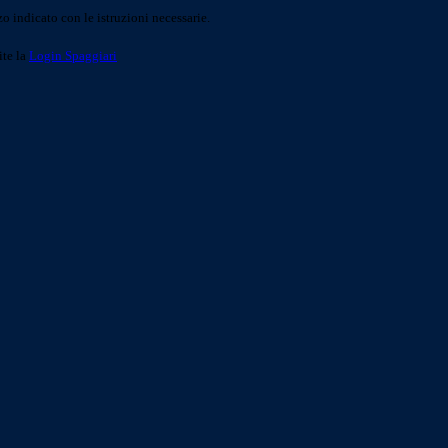
o indicato con le istruzioni necessarie.
ite la
Login Spaggiari