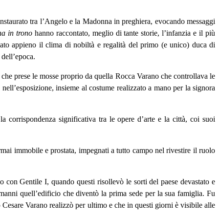
instaurato tra l’Angelo e la Madonna in preghiera, evocando messaggi
a in trono
hanno raccontato, meglio di tante storie, l’infanzia e il più
to appieno il clima di nobiltà e regalità del primo (e unico) duca di
e dell’epoca.
no, che prese le mosse proprio da quella Rocca Varano che controllava le
o nell’esposizione, insieme al costume realizzato a mano per la signora
 corrispondenza significativa tra le opere d’arte e la città, coi suoi
à ormai immobile e prostata, impegnati a tutto campo nel rivestire il ruolo
io con Gentile I, quando questi risollevò le sorti del paese devastato e
anni quell’edificio che diventò la prima sede per la sua famiglia. Fu
Cesare Varano realizzò per ultimo e che in questi giorni è visibile alle