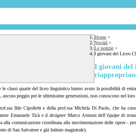
Home
>
Novità
>
Le notizie
>
I giovani del Liceo Cl
I giovani del
riapproprian
 e le classi quarte del liceo linguistico hanno avuto la possibilità di e
, ancora peggio per le ultimissime generazioni, non conoscono nel loro 
 prof.ssa Ilde Cipolletti e della prof.ssa Michela Di Paolo, che ha cura
uratore Emanuele Ticà e il
designer
Marco Armoni dell’
équipe
di resta
tiva alla comunicazione coordinata alla movimentazione delle opere - per
nto di San Salvatore e già Istituto magistrale).