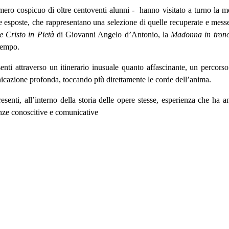
numero cospicuo di oltre centoventi alunni -
hanno visitato a turno la m
re esposte, che rappresentano una selezione di quelle recuperate e messe
e Cristo in Pietà
di Giovanni Angelo d’Antonio, la
Madonna in tro
 tempo.
enti attraverso un itinerario inusuale quanto affascinante, un percorso
nicazione profonda, toccando più direttamente le corde dell’anima.
senti, all’interno della storia delle opere stesse, esperienza che ha an
nze conoscitive e comunicative