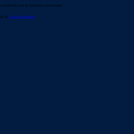
o indicato con le istruzioni necessarie.
ite la
Login Spaggiari