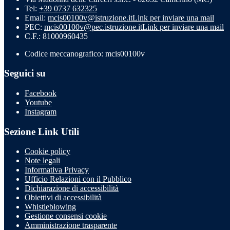
Tel:
+39 0737 632325
Email:
mcis00100v@istruzione.it
Link per inviare una mail
PEC:
mcis00100v@pec.istruzione.it
Link per inviare una mail
C.F.: 81000960435
Codice meccanografico: mcis00100v
Seguici su
Facebook
Youtube
Instagram
Sezione Link Utili
Cookie policy
Note legali
Informativa Privacy
Ufficio Relazioni con il Pubblico
Dichiarazione di accessibilità
Obiettivi di accessibilità
Whistleblowing
Gestione consensi cookie
Amministrazione trasparente