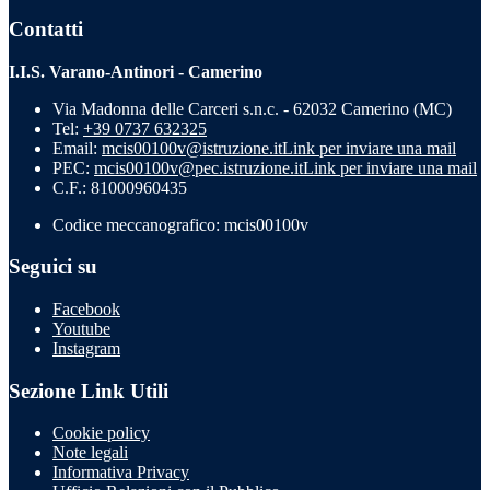
Contatti
I.I.S. Varano-Antinori - Camerino
Via Madonna delle Carceri s.n.c. - 62032 Camerino (MC)
Tel:
+39 0737 632325
Email:
mcis00100v@istruzione.it
Link per inviare una mail
PEC:
mcis00100v@pec.istruzione.it
Link per inviare una mail
C.F.: 81000960435
Codice meccanografico: mcis00100v
Seguici su
Facebook
Youtube
Instagram
Sezione Link Utili
Cookie policy
Note legali
Informativa Privacy