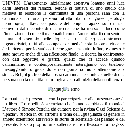
UNIVPM. L’argomento inizialmente appariva lontano anni luce
dagli interessi dei ragazzi, perché si trattava di uno studio che
metteva in relazione la camminata di una persona sana con la
camminata di una persona affetta da una grave patologia
neurologica; tuttavia col passare del tempo i ragazzi sono rimasti
coinvolti dal racconto di una ricerca che ha messo in luce come
l’interazione di concetti matematici come l’autosimilarità (presente in
natura ad esempio nelle foglie di una felce) con strumenti
ingegneristici, uniti alle competenze mediche sia la carta vincente
della ricerca per lo studio di certe gravi malattie. Infine, e questo è
stato motivo anche di una riflessione finale, la ricerca ha confrontato,
con dati oggettivi e grafici, quello che ci accade quando
camminiamo e contemporaneamente interagiamo col telefono,
messaggiando o giocando e non poniamo molta attenzione alla
strada. Beh, il grafico della nostra camminata è simile a quello di una
persona con la malattia neurologica visto all’inizio della conferenza.
La mattinata è proseguita con la partecipazione alla presentazione di
un libro “Le ribelli: 8 scienziate che hanno cambiato il mondo”.
L’autore è Simone Petralia già curatore per la rivista Oggi Scienza di
“Ipazia”, rubrica in cui affronta il tema dell'uguaglianza di genere in
ambito scientifico attraverso le storie di scienziate del passato e del
presente. È stato proprio lui a sollecitare una riflessione tra i ragazzi