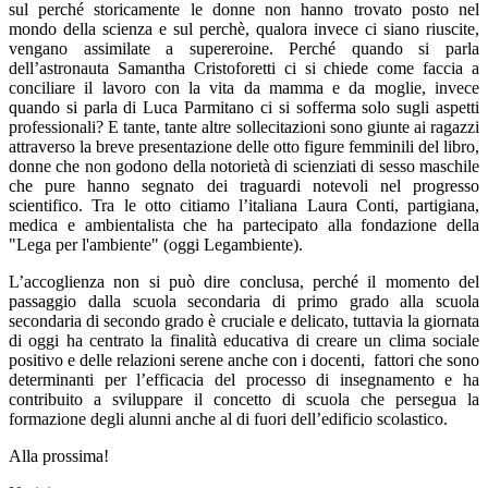
sul perché storicamente le donne non hanno trovato posto nel
mondo della scienza e sul perchè, qualora invece ci siano riuscite,
vengano assimilate a supereroine. Perché quando si parla
dell’astronauta Samantha Cristoforetti ci si chiede come faccia a
conciliare il lavoro con la vita da mamma e da moglie, invece
quando si parla di Luca Parmitano ci si sofferma solo sugli aspetti
professionali? E tante, tante altre sollecitazioni sono giunte ai ragazzi
attraverso la breve presentazione delle otto figure femminili del libro,
donne che non godono della notorietà di scienziati di sesso maschile
che pure hanno segnato dei traguardi notevoli nel progresso
scientifico. Tra le otto citiamo l’italiana Laura Conti, partigiana,
medica e ambientalista che ha partecipato alla fondazione della
"Lega per l'ambiente" (oggi Legambiente).
L’accoglienza non si può dire conclusa, perché il momento del
passaggio dalla scuola secondaria di primo grado alla scuola
secondaria di secondo grado è cruciale e delicato, tuttavia la giornata
di oggi ha centrato la finalità educativa di creare un clima sociale
positivo e delle relazioni serene anche con i docenti,
fattori che sono
determinanti per l’efficacia del processo di insegnamento e ha
contribuito a sviluppare il concetto di scuola che persegua la
formazione degli alunni anche al di fuori dell’edificio scolastico.
Alla prossima!