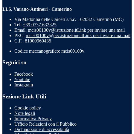
I.I.S. Varano-Antinori - Camerino
Via Madonna delle Carceri s.n.c. - 62032 Camerino (MC)
Tel:
+39 0737 632325
Email:
mcis00100v@istruzione.it
Link per inviare una mail
PEC:
mcis00100v@pec.istruzione.it
Link per inviare una mail
C.F.: 81000960435
Codice meccanografico: mcis00100v
Seguici su
Facebook
Youtube
Instagram
Sezione Link Utili
Cookie policy
Note legali
Informativa Privacy
Ufficio Relazioni con il Pubblico
Dichiarazione di accessibilità