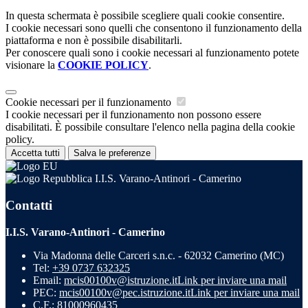
In questa schermata è possibile scegliere quali cookie consentire.
I cookie necessari sono quelli che consentono il funzionamento della
piattaforma e non è possibile disabilitarli.
Per conoscere quali sono i cookie necessari al funzionamento potete
visionare la
COOKIE POLICY
.
Cookie necessari per il funzionamento
I cookie necessari per il funzionamento non possono essere
disabilitati. È possibile consultare l'elenco nella pagina della cookie
policy.
Accetta tutti
Salva le preferenze
I.I.S. Varano-Antinori - Camerino
Contatti
I.I.S. Varano-Antinori - Camerino
Via Madonna delle Carceri s.n.c. - 62032 Camerino (MC)
Tel:
+39 0737 632325
Email:
mcis00100v@istruzione.it
Link per inviare una mail
PEC:
mcis00100v@pec.istruzione.it
Link per inviare una mail
C.F.: 81000960435