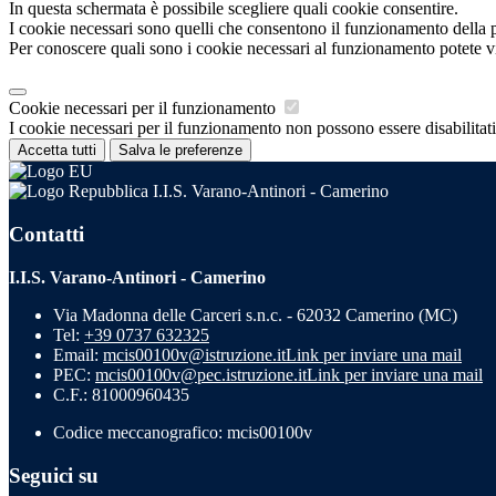
In questa schermata è possibile scegliere quali cookie consentire.
I cookie necessari sono quelli che consentono il funzionamento della pi
Per conoscere quali sono i cookie necessari al funzionamento potete v
Cookie necessari per il funzionamento
I cookie necessari per il funzionamento non possono essere disabilitati.
Accetta tutti
Salva le preferenze
I.I.S. Varano-Antinori - Camerino
Contatti
I.I.S. Varano-Antinori - Camerino
Via Madonna delle Carceri s.n.c. - 62032 Camerino (MC)
Tel:
+39 0737 632325
Email:
mcis00100v@istruzione.it
Link per inviare una mail
PEC:
mcis00100v@pec.istruzione.it
Link per inviare una mail
C.F.: 81000960435
Codice meccanografico: mcis00100v
Seguici su