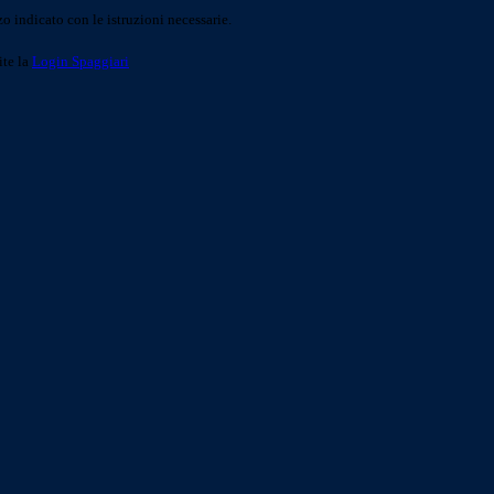
o indicato con le istruzioni necessarie.
ite la
Login Spaggiari