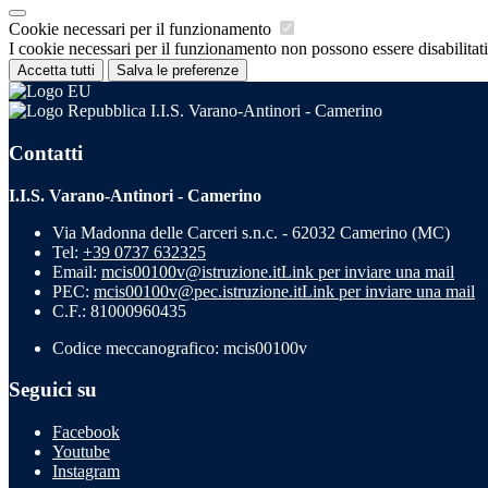
Cookie necessari per il funzionamento
I cookie necessari per il funzionamento non possono essere disabilitati.
Accetta tutti
Salva le preferenze
I.I.S. Varano-Antinori - Camerino
Contatti
I.I.S. Varano-Antinori - Camerino
Via Madonna delle Carceri s.n.c. - 62032 Camerino (MC)
Tel:
+39 0737 632325
Email:
mcis00100v@istruzione.it
Link per inviare una mail
PEC:
mcis00100v@pec.istruzione.it
Link per inviare una mail
C.F.: 81000960435
Codice meccanografico: mcis00100v
Seguici su
Facebook
Youtube
Instagram