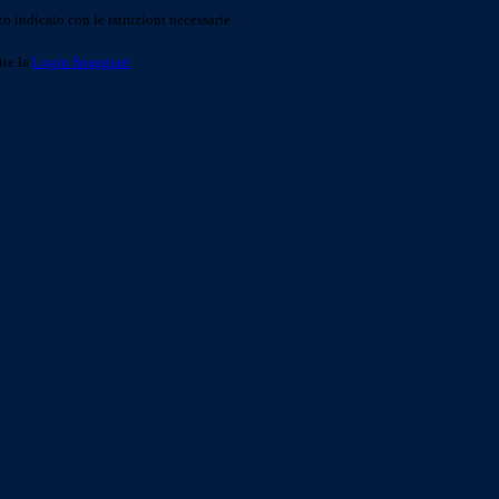
o indicato con le istruzioni necessarie.
ite la
Login Spaggiari