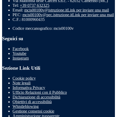
Via Madonna delle Carceri s.n.c. - 62032 Camerino (MC)
Tel:
+39 0737 632325
Email:
mcis00100v@istruzione.it
Link per inviare una mail
PEC:
mcis00100v@pec.istruzione.it
Link per inviare una mail
C.F.: 81000960435
Codice meccanografico: mcis00100v
Seguici su
Facebook
Youtube
Instagram
Sezione Link Utili
Cookie policy
Note legali
Informativa Privacy
Ufficio Relazioni con il Pubblico
Dichiarazione di accessibilità
Obiettivi di accessibilità
Whistleblowing
Gestione consensi cookie
Amministrazione trasparente