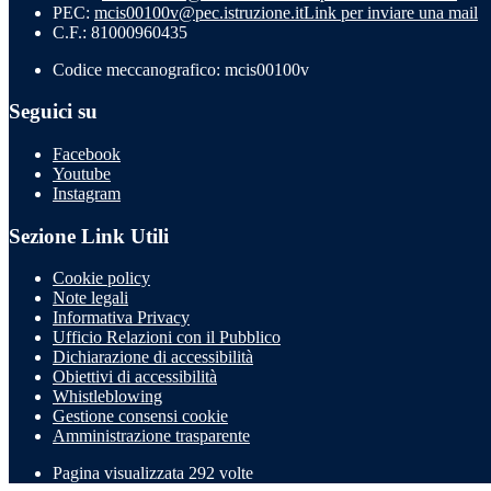
PEC:
mcis00100v@pec.istruzione.it
Link per inviare una mail
C.F.: 81000960435
Codice meccanografico: mcis00100v
Seguici su
Facebook
Youtube
Instagram
Sezione Link Utili
Cookie policy
Note legali
Informativa Privacy
Ufficio Relazioni con il Pubblico
Dichiarazione di accessibilità
Obiettivi di accessibilità
Whistleblowing
Gestione consensi cookie
Amministrazione trasparente
Pagina visualizzata
292
volte