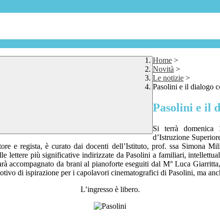
Home
>
Novità
>
Le notizie
>
Pasolini e il dialogo 
Pasolini e il
Si terrà domenica 
d’Istruzione Superior
tore e regista, è curato dai docenti dell’Istituto, prof. ssa Simona M
lle lettere più significative indirizzate da Pasolini a familiari, intelle
rà accompagnato da brani al pianoforte eseguiti dal M° Luca Giarritta, ch
vo di ispirazione per i capolavori cinematografici di Pasolini, ma anche v
L’ingresso è libero.