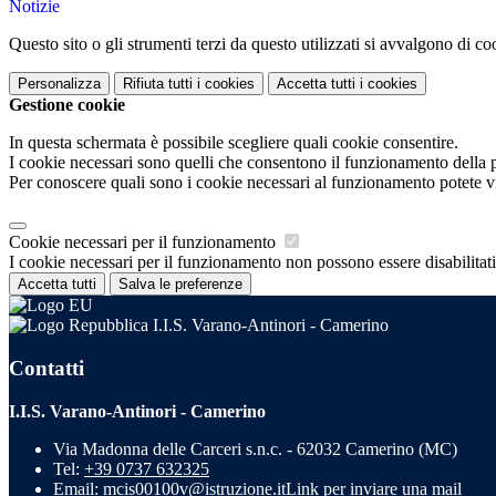
Notizie
Questo sito o gli strumenti terzi da questo utilizzati si avvalgono di coo
Personalizza
Rifiuta tutti
i cookies
Accetta tutti
i cookies
Gestione cookie
In questa schermata è possibile scegliere quali cookie consentire.
I cookie necessari sono quelli che consentono il funzionamento della pi
Per conoscere quali sono i cookie necessari al funzionamento potete v
Cookie necessari per il funzionamento
I cookie necessari per il funzionamento non possono essere disabilitati.
Accetta tutti
Salva le preferenze
I.I.S. Varano-Antinori - Camerino
Contatti
I.I.S. Varano-Antinori - Camerino
Via Madonna delle Carceri s.n.c. - 62032 Camerino (MC)
Tel:
+39 0737 632325
Email:
mcis00100v@istruzione.it
Link per inviare una mail