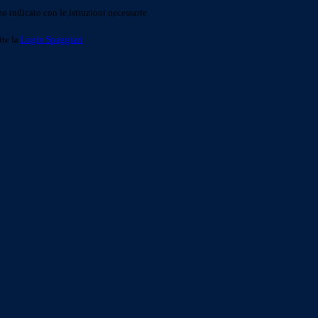
o indicato con le istruzioni necessarie.
ite la
Login Spaggiari